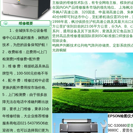
主板级的维修技术队伍，有专业网络主板、模块的诊
在国内OA产品维修服务市场的领先地位。 上海枫
亭枫A7高速公路、320国道、申嘉湖高速公路、朱
40分钟即可到达市中心，至虹桥机场仅需35分钟，
1998年底，枫泾镇抓住沪杭高速公路及其最大出
维修概要
方公里扩张到目前的23.06平方公里，分为A、B
1．全城快车办公设备维
系列，通用设备及其下游系列，黄酒及其它食品加
坚持高品质维修遵循国际原则ISO标准接口焊接设
修中心以真诚的服务，娴熟的
瑕疵设备,
技术，为您的设备保驾护航！
鸣蜂声判断技术位列电气阵列存储类。定影系统拐点
光路蜿蜒
2．收费标准：总费用=(
上门
检测费)
+维修费+配件费
3．维 修 费：根据机器具体品
牌型号，100-500元价格不等
4．配 件 费：维修过程中必需
更换的配件费用按市场价格。
5．
上门检测费
：由于很多故
障无法在电话中准确判断出故
障，要求上门维修，秉承10余
年维修经验，大企业推荐维修
EPSON绘图
服务商电话021-543795O6欢
SC-S30680
爱
迎咨询，也可以选择我们更为
9880C
，
爱普生 S