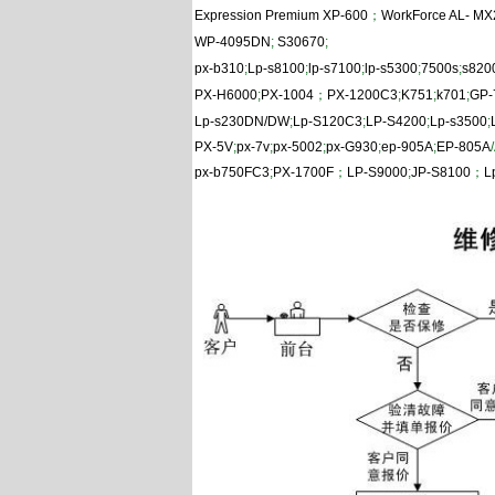
Expression Premium XP-600
；
WorkForce AL- M
WP-4095DN
;
S30670
;
px-b310
;
Lp-s8100
;
lp-s7100
;
lp-s5300
;
7500s
;
s820
PX-H6000
;
PX-1004
；
PX-1200C3
;
K751
;
k701
;
GP-
Lp-s230DN/DW
;
Lp-S120C3
;
LP-S4200
;
Lp-s3500
;
PX-5V
;
px-7v
;
px-5002
;
px-G930
;
ep-905A
;
EP-805A
px-b750FC3
;
PX-1700F
；
LP-S9000
;
JP-S8100
；
L