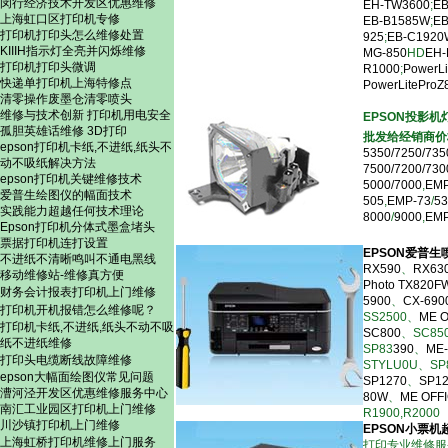
闵行经济技术开发区优惠维修
EH-TW3600
;
EB
上海虹口区打印机专修
EB-B1585W
;
EB
打印机打印头怎么维修处置
925
;
EB-C1920
KIIIH指示灯全亮并闪烁维修
MG-850
HD
EH-
打印机打印头微调
R1000
;
PowerL
快递单打印机上海特修点
PowerLitePro
清零操作废墨仓清零喷头
维修与技术创新
打印机用电安全
EPSON投影机
孤胆英雄话维修
3D打印
批发给经销商价
epson打印机卡纸,不进纸,纸头不
5350/7250/735
动不吸纸解决方法
7500/7200/730
epson打印机关键维修技术
5000/7000
,
EMP
爱普生绘图仪的幅面技术
505
,
EMP-73
/
53
实践能力超越任何技术理论
8000
/
9000
,
EMP
Epson打印机分体式墨盒堵头
票据打印机连打设置
EPSON爱普
不进纸不清晰鸣叫不通电黑线
RX590
、
RX63
移动维修站-维修真方便
Photo TX820F
财务会计报表打印机上门维修
5900
、
CX-690
打印机开机报错怎么维修呢？
SS2500、
ME O
打印机卡纸,不进纸,纸头不动不吸
SC800
、SC85
纸不进纸维修
SP83
390
、
ME
打印头电缆断线故障维修
STYLU0U、SP
epson大幅面绘图仪常见问题
SP1270
、
SP12
漕河泾开发区优惠维修服务中心
80W
、
ME OFFI
南汇工业园区打印机上门维修
R1900,R2000
川沙镇打印机上门维修
EPSON小票
上海虹桥打印机维修上门服务
打印专业维修服