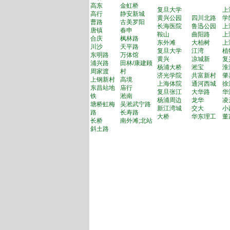
高东
金虹桥
复旦大学
上
高行
静安新城
黄兴公园
四川北路
学
曹路
古美罗阳
长海医院
鲁迅公园
上
唐镇
春申
鞍山
曲阳路
上
合庆
枫林路
东外滩
大柏树
上
川沙
天平路
复旦大学
江湾
植
东明路
万体馆
黄兴
凉城新
复
浦兴路
田林/康建顾
杨浦大桥
淞宝
淮
周家渡
村
济光学院
共富新村
肇
上钢新村
高境
上海体院
通河西城
徐
东昌站地
庙行
复旦张江
大华路
华
铁
淞南
杨浦周边
龙华
凌
塘桥虹梅
吴淞武宁路
新江湾城
交大
小
路
长寿路
大桥
华东理工
董
长桥
南外滩;北站
斜土路