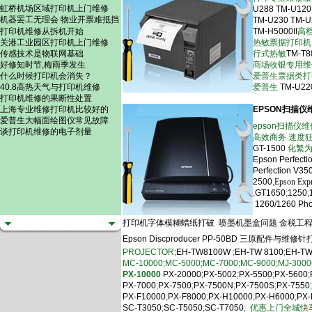
虹桥机场区域打印机上门维修
U288
TM-U120
机器罢工无理会 物业开票难抵挡
TM-U230
TM-
打印机维修从拆机开始
TM-H5000II
高
关港工业园区打印机上门维修
热敏票据打印
传感技术是物联网基础
行式热敏
TM-T8
好修知时节,梅雨季发生
商场收银专用维
什么时候打印机会消失？
爱普生票据类打
40.8高热天气与打印机维修
爱普生
TM-U22
打印机维修的果断性处置
上海专业维修打印机比较好的
EPSON扫描
爱普生大幅面绘图仪常见故障
epson扫描仪维
谈打印机维修的电子剂量
高效商务 速度
GT-1500
化繁为
Epson Perfecti
Perfection V35
2500
,
Epson Exp
,
GT1650
;
1250
;
1260/1260 Pho
打印机字体模糊蜡纸打破
喷墨机墨盒问题
金税工
Epson Discproducer PP-50BD
三原配件与维修针
PROJECTOR;
EH-TW8100W
;
EH-TW 8100
;
EH-TW
MC-10000;MC-5000;MC-7000;MC-9000;MJ-3000
PX-10000
PX-20000
;
PX-5002
;
PX-5500
;
PX-5600
;
PX-7000
;
PX-7500
;
PX-7500N
;
PX-7500S
;
PX-7550
;
PX-F10000
;
PX-F8000
;
PX-H10000
;
PX-H6000
;
PX-
SC-T3050
;
SC-T5050
;
SC-T7050
; 优惠上门全城