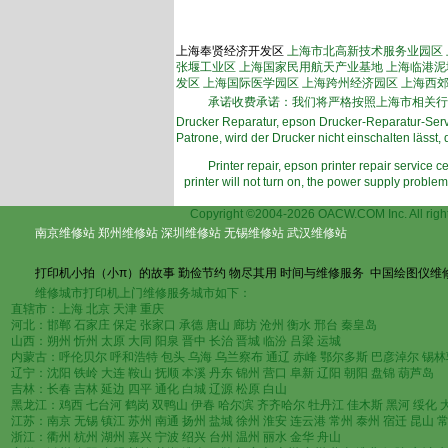
上海奉贤经济开发区
上海市北高新技术服务业园区
张堰工业区 上海国家民用航天产业基地 上海临港泥
发区 上海国际医学园区 上海跨州经济园区 上海西
承诺收费承诺：我们将严格按照上海市相关行
Drucker Reparatur, epson Drucker-Reparatur-Servi
Patrone, wird der Drucker nicht einschalten lässt
Printer repair, epson printer repair service ce
printer will not turn on, the power supply problem
上海爱
Copyright ©2004-2026 OACW.COM Inc
南京维修站
郑州维修站
深圳维修站
无锡维修站
武汉维修站
打印机小拍（小π）的故事
勤俭节约 物尽其用
时间与维修服务
中国绘图仪维
维修城市打印机上门维修服务城市如下：
直辖市：上海 北京 天津 重庆
河北：邯郸 石家庄 保定 张家口 承德 唐山 廊坊 沧州 衡水 邢台 秦皇岛
山西：朔州 忻州 太原 大同 阳泉 晋中 长治 晋城 临汾 吕梁 运城
内蒙古：呼伦贝尔 呼和浩特 包头 乌海 乌兰察布 通辽 赤峰 鄂尔多斯 巴彦淖尔 锡林
辽宁：沈阳 铁岭 大连 鞍山 抚顺 本溪 丹东 锦州 营口 阜新 辽阳 朝阳 盘锦 葫芦岛
吉林：长春 吉林 延边 四平 通化 白城 辽源 松原 白山
黑龙江：鸡西 七台河 鹤岗 双鸭山 伊春 哈尔滨 齐齐哈尔 牡丹江 佳木斯 黑河 绥化 
江苏：南京 无锡 镇江 苏州 南通 扬州 盐城 徐州 淮安 连云港 常州 泰州 宿迁 昆山 
浙江：衢州 杭州 湖州 嘉兴 宁波 绍兴 台州 温州 丽水 金华 舟山