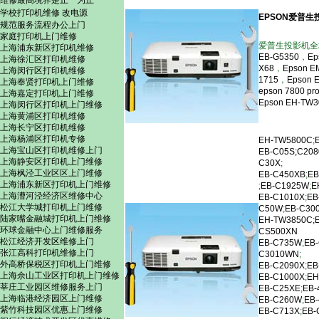
维修最高境界是止一为止
学校打印机维修
改电源
EPSON爱普
规范服务流程办公上门
家庭打印机上门维修
爱普生投影机全
上海浦东新区打印机维修
EB-G5350
，
Ep
上海徐汇区打印机维修
X68
，
Epson E
上海闵行区打印机维修
1715
，
Epson 
上海奉贤打印机上门维修
epson 7800 pro
上海嘉定打印机上门维修
Epson EH-TW3
上海闵行区打印机上门维修
上海黄浦区打印机维修
上海长宁区打印机维修
上海杨浦区打印机专修
EH-TW5800C
;
上海宝山区打印机维修上门
EB-C05S;
C208
上海静安区打印机上门维修
C30X
;
上海枫泾工业区区上门维修
EB-C450XB
;
EB
上海浦东新区打印机上门维修
;
EB-C1925W
;
E
上海漕河泾经济区维修中心
EB-C1010X
;
EB
松江大学城打印机上门维修
C50W
;
EB-C30
陆家嘴金融城打印机上门维修
EH-TW3850C;
环球金融中心上门维修服务
CS500XN
松江经济开发区维修上门
EB-C735W
;
EB
张江高科打印机维修上门
C3010WN
;
外高桥保税区打印机上门维修
EB-C2090X
;
EB
上海佘山工业区打印机上门维修
EB-C1000X
;
EH
莘庄工业园区维修服务上门
EB-C25XE
;
EB-
上海临港经济园区上门维修
EB-C260W
;
EB-
紫竹科技园区优惠上门维修
EB-C713X
;
EB-