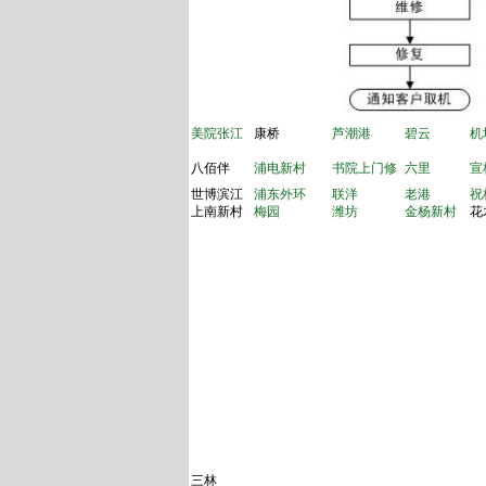
美院张江
康桥
芦潮港
碧云
机
八佰伴
浦电新村
书院上门修
六里
宣
世博滨江
浦东外环
联洋
老港
祝
上南新村
梅园
潍坊
金杨新村
花
三林