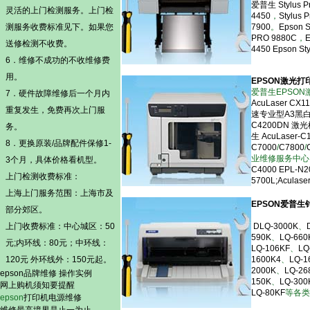
爱普生 Stylus P
灵活的
上门检测
服务。
上门检
4450
，
Stylus 
测
服务收费标准见下。如果您
7900
。
Epson S
PRO 9880C
，
E
送修检测不收费。
4450
Epson St
6．维修不成功的不收维修费
用。
EPSON激光
爱普生EPSO
7．硬件故障维修后一个月内
AcuLaser CX
重复发生，免费再次上门服
速专业型A3黑
C4200DN
激光
务。
生 AcuLaser-C
8．更换原装/品牌配件保修1-
C7000
/
C7800
/
业维修服务中
3个月，具体价格看机型。
C4000
EPL-N2
上门检测
收费标准：
5700L
;Aculase
上海上门服务范围：上海市及
EPSON爱普
部分郊区。
上门收费标准：中心城区：50
DLQ-3000K
、
590K
、
LQ-660
元;内环线：80元；中环线：
LQ-106KF
、
LQ
120元 外环线外：150元起。
1600K4
、
LQ-1
2000K
、
LQ-26
epson品牌维修
操作实例
150K
、
LQ-300
网上购机须知要提醒
LQ-80KF
等各类
epson
打印机电源维修