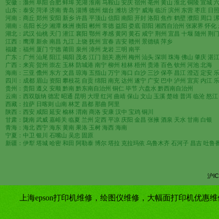
安徽：滁州 阜阳 合肥 蚌埠 芜湖 淮南 马鞍山 安庆 宿州 亳州 黄山 淮北 铜陵 宣城 
山东：泰安 菏泽 济南 青岛 淄博 德州 烟台 潍坊 济宁 威海 临沂 滨州 东营 枣庄 日照
河南：商丘 郑州 安阳 新乡 许昌 平顶山 信阳 南阳 开封 洛阳 焦作 鹤壁 濮阳 周口 
湖南：岳阳 长沙 湘潭 株洲 衡阳 郴州 常德 益阳 娄底 邵阳 湘西自治州 张家界 怀化
湖北：武汉 仙桃 天门 潜江 襄阳 鄂州 孝感 黄冈 黄石 咸宁 荆州 宜昌 十堰 随州 荆
江西：鹰潭 新余 南昌 九江 上饶 抚州 宜春 吉安 赣州 景德镇 萍乡
福建：福州 厦门 宁德 莆田 泉州 漳州 龙岩 三明 南平
广东：广州 汕尾 阳江 揭阳 茂名 江门 韶关 惠州 梅州 汕头 深圳 珠海 佛山 肇庆 湛江
广西：来宾 贺州 崇左 玉林 防城港 南宁 柳州 桂林 梧州 贵港 百色 钦州 河池 北海
海南：三亚 儋州 东方 文昌 琼海 五指山 万宁 海口 白沙 三沙 保亭 昌江 澄迈 定安 
四川：成都 眉山 资阳 攀枝花 自贡 绵阳 南充 达州 遂宁 广安 巴中 泸州 宜宾 内江 乐
贵州：贵阳 遵义 安顺 黔南 黔东南自治州 铜仁 毕节 六盘水 黔西南自治州
云南：西双版纳 德宏 昭通 昆明 大理 红河 曲靖 保山 文山 玉溪 楚雄 普洱 临沧 怒江
西藏：拉萨 日喀则 山南 林芝 昌都 那曲 阿里
陕西：西安 咸阳 延安 榆林 渭南 商洛 安康 汉中 宝鸡 铜川
甘肃：陇南 武威 嘉峪关 临夏 兰州 定西 平凉 庆阳 金昌 张掖 酒泉 天水 甘南 白银
青海：海北 西宁 海东 黄南 果洛 玉树 海西 海南
宁夏：中卫 银川 石嘴山 吴忠 固原
新疆：伊犁 塔城 哈密 和田 阿勒泰 博尔 塔拉 克拉玛依 乌鲁木齐 石河子 昌吉 吐鲁
沪IC
上海epson打印机维修，绘图仪维修，大幅面打印机优惠