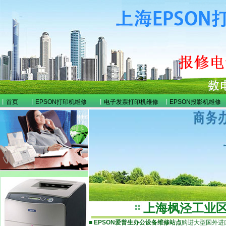
丨
首页
丨
EPSON打印机维修
丨
电子发票打印机维修
丨
EPSON投影机维修
上海枫泾工业
■
EPSON爱普生办公设备维修站点
购进大型国外进