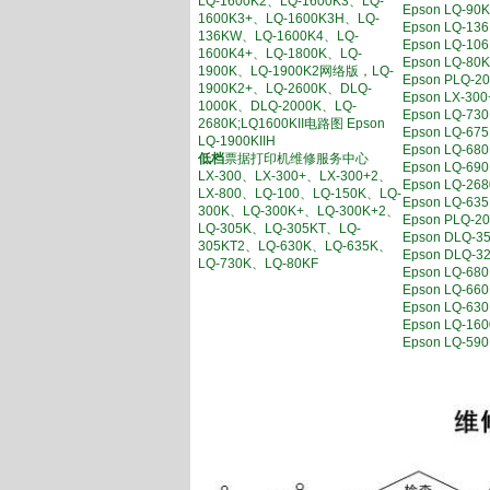
LQ-1600K2、LQ-1600K3、LQ-
Epson LQ-
1600K3+、LQ-1600K3H、LQ-
Epson LQ-
136KW、LQ-1600K4、LQ-
Epson LQ-
1600K4+、LQ-1800K、LQ-
Epson LQ-
1900K、LQ-1900K2网络版，LQ-
Epson PL
1900K2+、LQ-2600K、DLQ-
Epson LX-
1000K、DLQ-2000K、LQ-
Epson LQ
2680K;LQ1600KII电路图 Epson
Epson LQ
LQ-1900KIIH
Epson LQ-6
低档
票据打印机维修服务中心
Epson LQ-
LX-300、LX-300+、LX-300+2、
Epson LQ-
LX-800、LQ-100、LQ-150K、LQ-
Epson LQ
300K、LQ-300K+、LQ-300K+2、
Epson PL
LQ-305K、LQ-305KT、LQ-
Epson DL
305KT2、LQ-630K、LQ-635K、
Epson DL
LQ-730K、LQ-80KF
Epson LQ-
Epson LQ
Epson LQ-
Epson LQ-1
Epson LQ