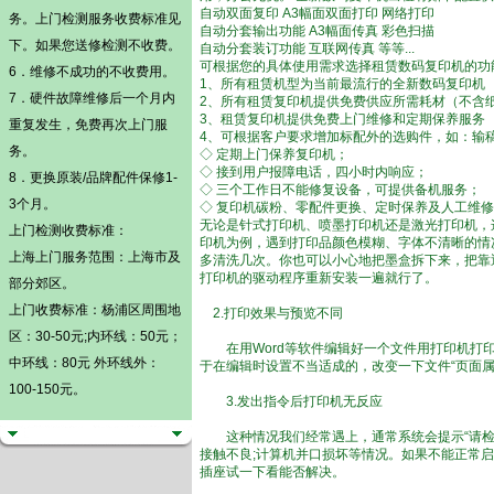
自动双面复印 A3幅面双面打印 网络打印
务。
上门检测
服务收费标准见
自动分套输出功能 A3幅面传真 彩色扫描
下。如果您送修检测不收费。
自动分套装订功能 互联网传真 等等...
可根据您的具体使用需求选择租赁数码复印机的功
6．维修不成功的不收费用。
1、所有租赁机型为当前最流行的全新数码复印机
7．硬件故障维修后一个月内
2、所有租赁复印机提供免费供应所需耗材（不含
3、租赁复印机提供免费上门维修和定期保养服务
重复发生，免费再次上门服
4、可根据客户要求增加标配外的选购件，如：输
务。
◇ 定期上门保养复印机；
◇ 接到用户报障电话，四小时内响应；
8．更换原装/品牌配件保修1-
◇ 三个工作日不能修复设备，可提供备机服务；
3个月。
◇ 复印机碳粉、零配件更换、定时保养及人工维修
无论是针式打印机、喷墨打印机还是激光打印机，
上门检测
收费标准：
印机为例，遇到打印品颜色模糊、字体不清晰的情
上海上门服务范围：上海市及
多清洗几次。你也可以小心地把墨盒拆下来，把靠
打印机的驱动程序重新安装一遍就行了。
部分郊区。
上门收费标准：杨浦区周围地
2.打印效果与预览不同
区：30-50元;内环线：50元；
在用Word等软件编辑好一个文件用打印机打印
中环线：80元 外环线外：
于在编辑时设置不当适成的，改变一下文件“页面
100-150元。
3.发出指令后打印机无反应
这种情况我们经常遇上，通常系统会提示“请检查
接触不良;计算机并口损坏等情况。如果不能正常
插座试一下看能否解决。