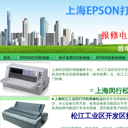
丨
首页
丨
EPSON打印机维修
丨
电子发票打印机维修
丨
EPSON投影机维修
上海经济园区维修服务中心 ，松江工业区经济开
机关的售后优惠维修服务（保外收费）点，松江工
门快修。
上海闵行
■
上海松江工业区打印机维修站点
购进专业维修检
日，办公设备日异月新，各类设备新功能层出不穷
各类故障均能进行专业化维修，受到很多客户的优
松江工业区开发区