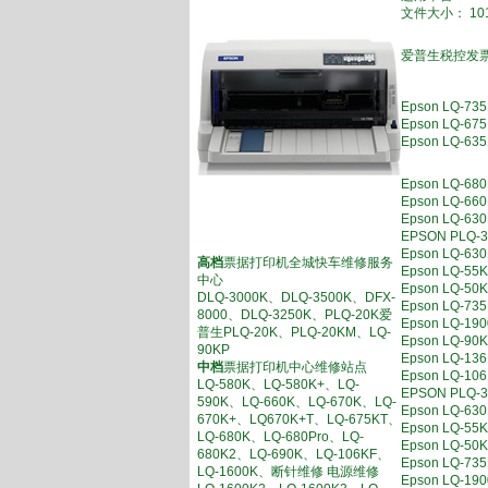
文件大小： 101
爱普生税控发票
Epson LQ-
Epson LQ
Epson LQ
Epson LQ-
Epson LQ
Epson LQ-
EPSON PL
Epson LQ
高档
票据打印机全城快车维修服务
Epson LQ
中心
Epson LQ-
DLQ-3000K、DLQ-3500K、DFX-
Epson LQ-
8000、DLQ-3250K、PLQ-20K爱
Epson LQ-
普生PLQ-20K、PLQ-20KM、LQ-
Epson LQ-
90KP
Epson LQ
中档
票据打印机中心维修站点
Epson LQ-
LQ-580K、LQ-580K+、LQ-
EPSON PL
590K、LQ-660K、LQ-670K、LQ-
Epson LQ
670K+、LQ670K+T、LQ-675KT、
Epson LQ-
LQ-680K、LQ-680Pro、LQ-
Epson LQ-
680K2、LQ-690K、LQ-106KF、
Epson LQ-
LQ-1600K、断针维修 电源维修
Epson LQ-