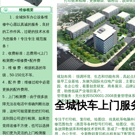
打印效果模糊，更换硒鼓、碳粉后，故障依旧
维修概要
1．全城快车办公设备维
修中心愿以真诚的服务，良好
的工作作风，过硬的技术水准
为您服务！专注专注 规范服
务！
2．收费标准：总费用=(
上门
检测
费)+维修费+配件费
3．维 修 费：根据机器的等
级，50-150元不等。
规划布局： 强调环境、生态和功能布局，高起
最早工业基地，东侧为国际光仪电产业园，主要
4．配 件 费：维修过程中必需
园、名企公馆，着重创意研发、商务展示、品牌
更换的配件费用。
度，助推低碳产业项目落户。
管理服务：充分发挥ISO9001-2008质量
5．
上门检测
费：由于很多故
资者创造价值。
全城快车上门服
障无法在电话中准确判断出故
障，这时可能需要您把打印机
送到我公司进行检测。如果您
专注于打印机、复印机、绘图仪、传真机等电脑外
修范围包含（惠普等各种型号打印机、绘图仪、传
觉得送修不方便，也可以选择
备故障数据库和维修技术资料库, 形成了一整套
我们更为灵活的
上门检测
服
用，办公无忧。 全新数码复印机出租有如下配置