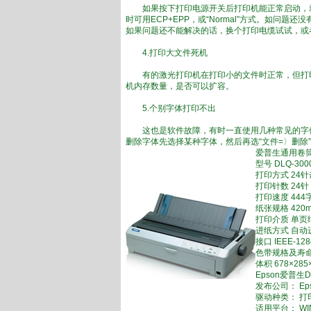
如果按下打印电源开关后打印机能正常启动，就进
时可用ECP+EPP，或“Normal”方式。如
如果问题还不能解决的话，换个打印电缆试试，或
4.打印大文件死机
有的激光打印机在打印小的文件时正常，但打印
机内存数量，是否可以扩容。
5.个别字体打印不出
这也是软件故障，有时一直使用几种常见的字体
删除字体先选择某种字体，然后再选“文件=〉删除
爱普生通用卷
型号 DLQ-300
打印方式 24
打印针数 24针
打印速度 444
纸张规格 420
打印介质 单页
进纸方式 自动
接口 IEEE-1
色带规格及寿命 黑
体积 678×28
Epson爱普生DL
发布公司： Ep
驱动种类： 打
适用平台： WIN