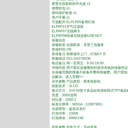
爱普生投影机软件光盘 x1
便携软包 x1
密码保护标签 x1
用户手册 x1
可选配件 ELPLP65备用灯泡
ELPAF31空气过滤器
ELPAP07无线网卡
ELPAP08快速无线连接USB KEY
保修信息
保修政策 全国联保，享受三包服务
质保时间 2年
质保备注 有限城市上门，灯泡6个月
客服电话 O21-543795O6
电话备注 周一至周五：8:30-18:00
详细内容 用户需在送修整机时提供有效的保修凭
合保修范围的维修不收备件费和维修费。用户需按
议解决。进入官网>>
光学参数 产品类型：商务投影机
投影技术：3LCD
显示芯片：3×0.59英寸多晶硅有源矩阵式TFT液晶
亮度：3000流明
对比度：2000:1
标准分辨率：WXGA（1280*800）
光源类型：超高压汞灯
灯泡功率：230W
灯泡寿命：4000小时
投影参数 变焦方式：手动变焦