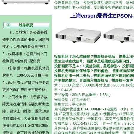
公设备日异月新，各类设备新功能层出不穷，响对
障均能进行专业化维修，受到很多客户的优质好评
上海epson爱普生EPS
维修概要
1．全城快车办公设备维
修中心以真诚的服务，娴熟的
技术，为您的设备保驾护航！
2．收费标准：总费用=(
上门
投影机坏了怎么维修呢？投影机开机后，屏幕上没
检测费)
+维修费+配件费
重复主动查找信号。画面中呈现黑线或亮带闪烁。
投影画面不是 4：3 规范份额，呈现梯形？ 投
3．维 修 费：根据机器具体品
投影机无画面如何维修？投影偏色。 投影画面呈
牌型号，100-500元价格不等
投影机运用一段工夫后，投影画面呈现不规则的斑驳
声响越来越大。音源输入投影机后，投影机不发声
4．配 件 费：维修过程中必需
术：3LCD 亮度：3000流明 对比度：2000:1 标
更换的配件费用按市场价格。
率：0.44W
产品噪音：30dB 产品重量：1.68kg
5．
上门检测费
：由于很多故
光源类型：超高压汞灯
障无法在电话中准确判断出故
聚集方式：手动聚焦
.标准配件爱普生 EB-C300MN x1电源线（3米） 
障，要求上门维修，秉承10余
池 x2爱普生投影机软件光盘 x1便携软包 x1密码保护
年维修经验，大企业推荐维修
售后服务保修政策： 全国联保，享受三包服务质保
客服电话： O21-543795O6 （周一至周五：8:30-1
服务商电话021-543795O6欢
具体内容： 用户需在送修整机时提供有效的保修
迎咨询，也可以选择我们更为
符合保修范围的维修不收备件费和维修费。用户需