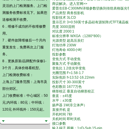
商议解决。进入官网>>
灵活的
上门检测
服务。
上门检
爱普生EB-C300MN详细参数切换到传统表格版光
测
服务收费标准见下。如果您
产品类型 商务投影机
投影技术 3LCD
送修检测不收费。
显示芯片 3×0.59英寸多晶硅有源矩阵式TFT液晶板
6．维修不成功的不收维修费
亮度 3000流明
对比度 2000:1
用。
标准分辨率 WXGA（1280*800）
7．硬件故障维修后一个月内
光源类型 超高压汞灯
灯泡功率 230W
重复发生，免费再次上门服
灯泡寿命 4000小时
务。
投影参数
变焦方式 手动变焦
8．更换原装/品牌配件保修1-
聚集方式 手动聚焦
3个月，具体价格看机型。
变焦比 1.2倍光学变焦
光圈范围 F=1.58-1.7
上门检测
收费标准：
实际焦距 f=13.52-16.22mm
上海上门服务范围：上海市及
投影尺寸 30-300英寸
色彩数目 1677万色
部分郊区。
梯形校正 垂直自动梯形校正
上门收费标准：中心城区：50
垂直：±45度
水平：±30度
元;内环线：80元；中环线：
扬声器 1W(非立体声）
120元 外环线外：150元起。
直接开机 是
开机时间 7秒
关机时间 即时关机
接口参数
输入端子 视频：1×D-Sub 15-pin