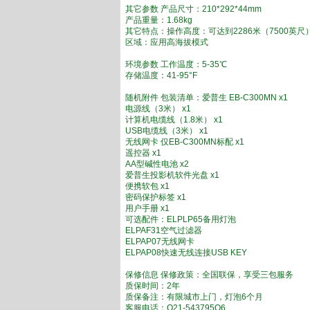
其它参数 产品尺寸：210*292*44mm
产品重量：1.68kg
其它特点：操作高度：可达到2286米（7500英尺）
区域：应用高海拔模式
环境参数 工作温度：5-35℃
存储温度：41-95°F
随机附件 包装清单：爱普生 EB-C300MN x1
电源线（3米） x1
计算机电缆线（1.8米） x1
USB电缆线（3米） x1
无线网卡 仅EB-C300MN标配 x1
遥控器 x1
AA型碱性电池 x2
爱普生投影机软件光盘 x1
便携软包 x1
密码保护标签 x1
用户手册 x1
可选配件：ELPLP65备用灯泡
ELPAF31空气过滤器
ELPAP07无线网卡
ELPAP08快速无线连接USB KEY
保修信息 保修政策：全国联保，享受三包服务
质保时间：2年
质保备注：有限城市上门，灯泡6个月
客服电话：O21-543795O6