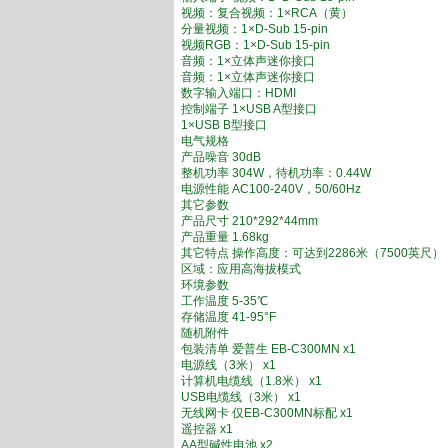
视频：复合视频：1×RCA（黄）
分量视频：1×D-Sub 15-pin
视频RGB：1×D-Sub 15-pin
音频：1×立体声迷你接口
音频：1×立体声迷你接口
数字输入端口：HDMI
控制端子 1×USB A型接口
1×USB B型接口
电气规格
产品噪音 30dB
整机功率 304W，待机功率：0.44W
电源性能 AC100-240V，50/60Hz
其它参数
产品尺寸 210*292*44mm
产品重量 1.68kg
其它特点 操作高度：可达到2286米（7500英尺），
区域：应用高海拔模式
环境参数
工作温度 5-35℃
存储温度 41-95°F
随机附件
包装清单 爱普生 EB-C300MN x1
电源线（3米） x1
计算机电缆线（1.8米） x1
USB电缆线（3米） x1
无线网卡 仅EB-C300MN标配 x1
遥控器 x1
AA型碱性电池 x2