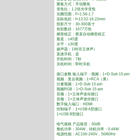
聚集方式：手动聚焦
变焦比：1.2倍光学变焦
光圈范围：F=1.58-1.7
实际焦距：f=13.52-16.22mm
投影尺寸：30-300英寸
色彩数目：1677万色
梯形校正：垂直自动梯形校正
垂直：±45度
水平：±30度
扬声器：1W(非立体声）
直接开机：是
开机时间：7秒
关机时间：即时关机
接口参数 输入端子：视频：1×D-Sub 15-pin
视频：复合视频：1×RCA（黄）
分量视频：1×D-Sub 15-pin
视频RGB：1×D-Sub 15-pin
音频：1×立体声迷你接口
音频：1×立体声迷你接口
数字输入端口：HDMI
控制端子：1×USB A型接口
1×USB B型接口
电气规格 产品噪音：30dB
整机功率：304W，待机功率：0.44W
电源性能：AC100-240V，50/60Hz