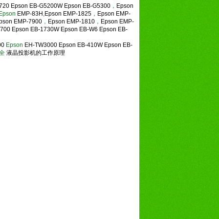
720
Epson EB-G5200W
Epson EB-G5300
，
Epson
Epson
EMP-83H
,
Epson EMP-1825
，
Epson EMP-
pson EMP-7900
，
Epson EMP-1810
，
Epson EMP-
700
Epson EB-1730W
Epson EB-W6
Epson EB-
00
Epson
EH-TW3000
Epson EB-410W
Epson EB-
齐全
液晶投影机的工作原理