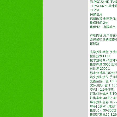
ELPKC22 HD-TV线
ELPSC06 50英寸
ELPSC
保修信息
保修政策 全国联保
质保时间 2年
质保备注 有限城市
详细内容 用户需
合保修范围的维修
议解决
光学投影类型 便
投影技术 LCD
技术规格 0.74英
投影亮度 3000
对比度 2000:1
标准分辨率 1024
镜头投影镜头 手动
光圈范围(F值) F1.5
实际焦距(f值) f=16
变焦比 1.2倍变
灯泡灯泡规格 E-T
灯泡寿命 3000
屏幕投影色彩 16.
屏幕比例 4:3(兼容
投影尺寸 30-30
投影距离 0.65-