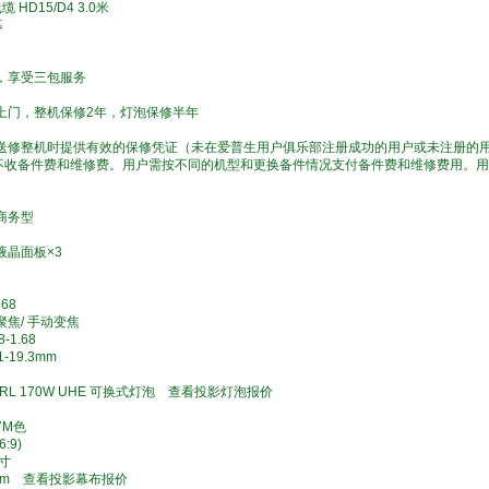
缆 HD15/D4 3.0米
幕
，享受三包服务
上门，整机保修2年，灯泡保修半年
在送修整机时提供有效的保修凭证（未在爱普生用户俱乐部注册成功的用户或未注册的
不收备件费和维修费。用户需按不同的机型和更换备件情况支付备件费和维修费用。用
携商务型
寸液晶面板×3
流明
×768
聚焦/ 手动变焦
8-1.68
.1-19.3mm
焦
ORL 170W UHE 可换式灯泡 查看投影灯泡报价
小时
77M色
16:9)
0英寸
8.26m 查看投影幕布报价