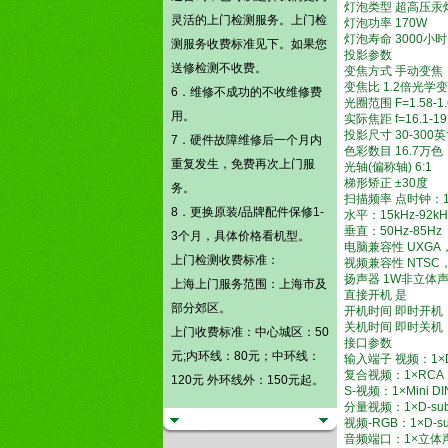
灯泡类型 超高压汞
灵活的
上门检测
服务。
上门检
灯泡功率 170W
灯泡寿命 3000小时
测
服务收费标准见下。如果您
投影参数
送修检测不收费。
变焦方式 手动变焦
变焦比 1.2倍光学
6．维修不成功的不收维修费
光圈范围 F=1.58-1.
用。
实际焦距 f=16.1-19
投影尺寸 30-300
7．硬件故障维修后一个月内
色彩数目 16.7万色
重复发生，免费再次上门服
光轴(偏称轴) 6:1
梯形矫正 ±30度
务。
扫描频率 点时钟：13.
8．更换原装/品牌配件保修1-
水平：15kHz-92kH
垂直：50Hz-85Hz
3个月，具体价格看机型。
电脑兼容性 UXGA，
上门检测
收费标准：
视频兼容性 NTSC，N
扬声器 1W非立体
上海上门服务范围：上海市及
直接开机 是
部分郊区。
开机时间 即时开机
关机时间 即时关机
上门收费标准：中心城区：50
接口参数
元;内环线：80元；中环线：
输入端子 视频：1×D-s
复合视频：1×RC
120元 外环线外：150元起。
S-视频：1×Mini DI
分量视频：1×D-sub 
视频-RGB：1×D-sub
音频端口：1×立体