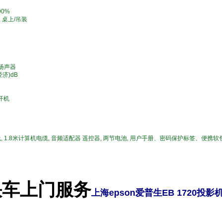
垂直
 90%
, 桌上/吊装
1W扬声器
0(经济)dB
开机
线, 1.8米计算机电缆, 音频适配器 遥控器, 两节电池, 用户手册、密码保护标签、
快车上门服务
上海epson爱普生EB 1720投