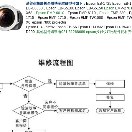
爱普生投影机全城快车维修
型号如下：
Epson EB-1725
Epson EB-1
EB-G5350
，
Epson EB-G5100
Epson EB-G5150
Epson
EMP-270
X68
，Epson EMP-6010，
Epson EMP-6110
，Epson
EMP-280
，
E
1715
，
Epson EMP-1710
，
Epson EMP-TW1000
，
Epson EMP-TW
X6
epson 7800 projector
Epson EB-1735W
Epson EB-S6
Epson EH-DM2
Epson EH-TW40
D290
其他型号请致电021-31268689 epson投影仪灯泡配件耗材