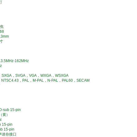
灯
变焦
68
.3mm
英寸
5MHz-162MHz
z
SXGA，SVGA，VGA，WXGA，WSXGA
TSC4.43，PAL，M-PAL，N-PAL，PAL60，SECAM
声
ub 15-pin
A（黄）
N
15-pin
 15-pin
声迷你接口