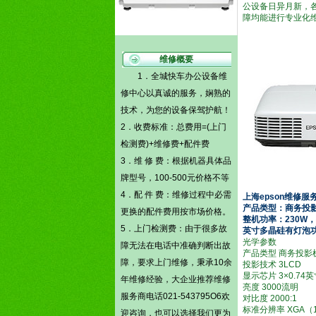
公设备日异月新，
障均能进行专业化
维修概要
1．全城快车办公设备维
修中心以真诚的服务，娴熟的
技术，为您的设备保驾护航！
2．收费标准：总费用=(
上门
检测费)
+维修费+配件费
3．维 修 费：根据机器具体品
牌型号，100-500元价格不等
4．配 件 费：维修过程中必需
上海epson维修服
产品类型：商务投影机 
更换的配件费用按市场价格。
整机功率：230W，
5．
上门检测费
：由于很多故
英寸多晶硅有灯泡功
光学参数
障无法在电话中准确判断出故
产品类型 商务投影
障，要求上门维修，秉承10余
投影技术 3LCD
显示芯片 3×0.7
年维修经验，大企业推荐维修
亮度 3000流明
服务商电话021-543795O6欢
对比度 2000:1
标准分辨率 XGA（10
迎咨询，也可以选择我们更为