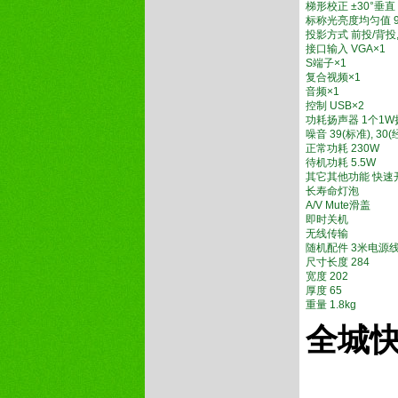
梯形校正 ±30°
标称光亮度均匀值
投影方式 前投/背投
接口输入 VGA×1
S端子×1
复合视频×1
音频×1
控制 USB×2
功耗扬声器 1个
噪音 39(标准), 3
正常功耗 230W
待机功耗 5.5W
其它其他功能 快速
长寿命灯泡
A/V Mute滑盖
即时关机
无线传输
随机配件 3米电源
尺寸长度 284
宽度 202
厚度 65
重量 1.8kg
全城