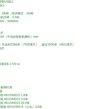
B型USB口
B口
39dB，经济模式：30dB
待机功率：5.5W
0V，50/60Hz
0月
84×65（不包括投影机脚钉）mm
可达到2286米（7500英尺），超过1500米（4921英尺）
模式
EB-1720 x1
8 备用灯泡
滤器
 HD15/HD15 1.8米
 HD15/HD15 3.0米
 HD15/HD15 20.0米
线缆 HD15/3RCA（公头）3.0米