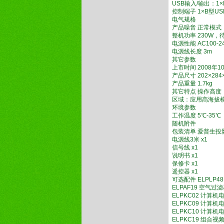
USB输入/输出：1×
控制端子 1×B型US
电气规格
产品噪音 正常模式：
整机功率 230W，
电源性能 AC100-24
电源线长度 3m
其它参数
上市时间 2008年1
产品尺寸 202×2
产品重量 1.7kg
其它特点 操作高度：
区域：应用高海拔
环境参数
工作温度 5℃-35℃
随机附件
包装清单 爱普生投影机
电源线3米 x1
信号线 x1
说明书 x1
保修卡 x1
遥控器 x1
可选配件 ELPLP4
ELPAF19 空气过
ELPKC02 计算机电缆
ELPKC09 计算机电缆
ELPKC10 计算机电缆
ELPKC19 组合视频