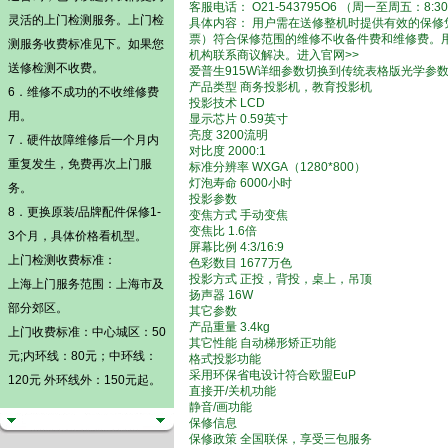
客服电话： O21-543795O6 （周一至周五：8:30-
灵活的
上门检测
服务。
上门检
具体内容： 用户需在送修整机时提供有效的保
票）符合保修范围的维修不收备件费和维修费。
测
服务收费标准见下。如果您
机构联系商议解决。进入官网>>
送修检测不收费。
爱普生915W详细参数切换到传统表格版光学参
产品类型 商务投影机，教育投影机
6．维修不成功的不收维修费
投影技术 LCD
用。
显示芯片 0.59英寸
亮度 3200流明
7．硬件故障维修后一个月内
对比度 2000:1
重复发生，免费再次上门服
标准分辨率 WXGA（1280*800）
灯泡寿命 6000小时
务。
投影参数
8．更换原装/品牌配件保修1-
变焦方式 手动变焦
变焦比 1.6倍
3个月，具体价格看机型。
屏幕比例 4:3/16:9
上门检测
收费标准：
色彩数目 1677万色
投影方式 正投，背投，桌上，吊顶
上海上门服务范围：上海市及
扬声器 16W
部分郊区。
其它参数
产品重量 3.4kg
上门收费标准：中心城区：50
其它性能 自动梯形矫正功能
元;内环线：80元；中环线：
格式投影功能
采用环保省电设计符合欧盟EuP
120元 外环线外：150元起。
直接开/关机功能
静音/画功能
保修信息
保修政策 全国联保，享受三包服务