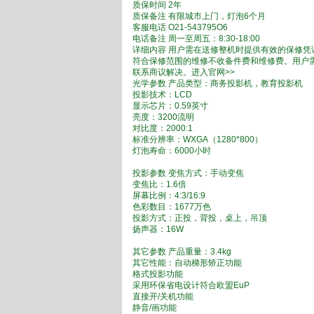
质保时间 2年
质保备注 有限城市上门，灯泡6个月
客服电话 O21-543795O6
电话备注 周一至周五：8:30-18:00
详细内容 用户需在送修整机时提供有效的保修
符合保修范围的维修不收备件费和维修费。用户
联系商议解决。进入官网>>
光学参数 产品类型：商务投影机，教育投影机
投影技术：LCD
显示芯片：0.59英寸
亮度：3200流明
对比度：2000:1
标准分辨率：WXGA（1280*800）
灯泡寿命：6000小时
投影参数 变焦方式：手动变焦
变焦比：1.6倍
屏幕比例：4:3/16:9
色彩数目：1677万色
投影方式：正投，背投，桌上，吊顶
扬声器：16W
其它参数 产品重量：3.4kg
其它性能：自动梯形矫正功能
格式投影功能
采用环保省电设计符合欧盟EuP
直接开/关机功能
静音/画功能