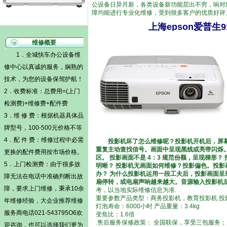
公设备日异月新，各类设备新功能层出不穷，响对
障均能进行专业化维修，受到很多客户的优质好评
上海epson爱普生
维修概要
1．全城快车办公设备维
修中心以真诚的服务，娴熟的
技术，为您的设备保驾护航！
2．收费标准：总费用=(
上门
检测费)
+维修费+配件费
3．维 修 费：根据机器具体品
牌型号，100-500元价格不等
4．配 件 费：维修过程中必需
投影机坏了怎么维修呢？投影机开机后，屏
重复主动查找信号。画面中呈现黑线或亮带闪烁。
更换的配件费用按市场价格。
区。 投影画面不是 4：3 规范份额，呈现梯形
5．
上门检测费
：由于很多故
明晰？ 投影机无画面如何维修？投影偏色。投
办？ 为什么投影机运用一段工夫后，投影画面呈现
障无法在电话中准确判断出故
扇停转，或电扇声响越来越大。音源输入投影机后
障，要求上门维修，秉承10余
考，以当地实际维修信息为准.
重要参数产品类型：商务投影机，教育投影机 投影技术：L
年维修经验，大企业推荐维修
灯泡寿命：6000小时 产品重量：3.4kg
服务商电话021-543795O6欢
变焦比：1.6倍
.售后服务保修政策： 全国联保，享受三包服务；
迎咨询，也可以选择我们更为