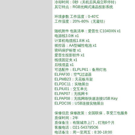
冷却时间：0秒（关机后风扇立即停转）
其它特点：RGB光阀式液晶投影系统
环境参数 工作温度：0-40℃
工作湿度：20%-80%（无凝结）
随机附件 包装清单：爱普生 C1040XN x1
电源线3.0米 x1
计算机电缆线1.8米 x1
摇控器：AA型碱性电池 x1
密码保护标签 x1
爱普生投影软件 x1
线缆固定夹 x1
后线缆盖 x1
可选配件：ELPLP61：备用灯泡
ELPAF30：空气过滤器
ELPMB23：天花板吊架
ELPDC11：实物展台
ELPIU01：交互单元
ELPAP07：无线网卡
ELPAP08：无线网络快速连接USB Key
ELPDC06：USB连接实物展台
保修信息 保修政策：全国联保，享受三包服务
质保时间：2年
质保备注：有限城市上门，灯泡6个月
客服电话：O21-543795O6
电话备注：周一至周五：8:30-18:00