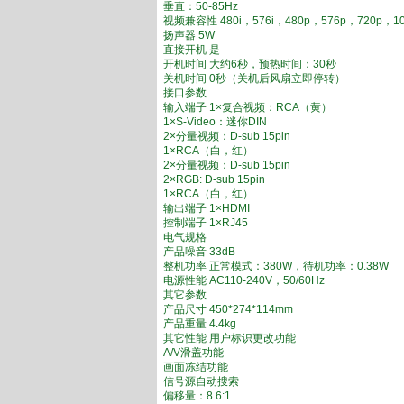
垂直：50-85Hz
视频兼容性 480i，576i，480p，576p，720p，10
扬声器 5W
直接开机 是
开机时间 大约6秒，预热时间：30秒
关机时间 0秒（关机后风扇立即停转）
接口参数
输入端子 1×复合视频：RCA（黄）
1×S-Video：迷你DIN
2×分量视频：D-sub 15pin
1×RCA（白，红）
2×分量视频：D-sub 15pin
2×RGB: D-sub 15pin
1×RCA（白，红）
输出端子 1×HDMI
控制端子 1×RJ45
电气规格
产品噪音 33dB
整机功率 正常模式：380W，待机功率：0.38W
电源性能 AC110-240V，50/60Hz
其它参数
产品尺寸 450*274*114mm
产品重量 4.4kg
其它性能 用户标识更改功能
A/V滑盖功能
画面冻结功能
信号源自动搜索
偏移量：8.6:1