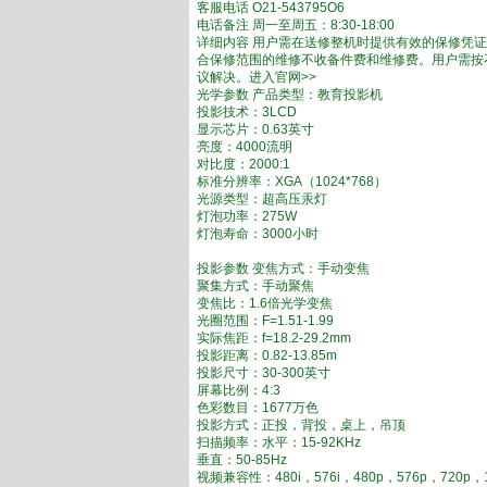
客服电话 O21-543795O6
电话备注 周一至周五：8:30-18:00
详细内容 用户需在送修整机时提供有效的保修凭
合保修范围的维修不收备件费和维修费。用户需按
议解决。进入官网>>
光学参数 产品类型：教育投影机
投影技术：3LCD
显示芯片：0.63英寸
亮度：4000流明
对比度：2000:1
标准分辨率：XGA（1024*768）
光源类型：超高压汞灯
灯泡功率：275W
灯泡寿命：3000小时
投影参数 变焦方式：手动变焦
聚集方式：手动聚焦
变焦比：1.6倍光学变焦
光圈范围：F=1.51-1.99
实际焦距：f=18.2-29.2mm
投影距离：0.82-13.85m
投影尺寸：30-300英寸
屏幕比例：4:3
色彩数目：1677万色
投影方式：正投，背投，桌上，吊顶
扫描频率：水平：15-92KHz
垂直：50-85Hz
视频兼容性：480i，576i，480p，576p，720p，1