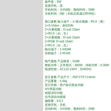
扬声器：5W
直接开机：是
开机时间：大约6秒，预热时间：30秒
关机时间：0秒（关机后风扇立即停转）
接口参数 输入端子：1×复合视频：RCA（黄）
1×S-Video：迷你DIN
2×分量视频：D-sub 15pin
1×RCA（白，红）
2×分量视频：D-sub 15pin
2×RGB: D-sub 15pin
1×RCA（白，红）
输出端子：1×HDMI
控制端子：1×RJ45
电气规格 产品噪音：33dB
整机功率：正常模式：380W，待机功率：0.38W
电源性能：AC110-240V，50/60Hz
其它参数 产品尺寸：450*274*114mm
产品重量：4.4kg
其它性能：用户标识更改功能
A/V滑盖功能
画面冻结功能
信号源自动搜索
偏移量：8.6:1
直接开机，关机
启动时间：大约6秒，预热时间：30秒