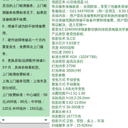
缆固定夹 x1后线缆盖 x1.
灵活的
上门检测
服务。
上门检
售后服务保修政策： 全国联保，享受三包服务质保
客服电话： O21-543795O6 （周一至周五：8:30-1
测
服务收费标准见下。如果您
具体内容： 用户需在送修整机时提供有效的保修
送修检测不收费。
符合保修范围的维修不收备件费和维修费。用户需
商议解决。进入官网>>
6．维修不成功的不收维修费
爱普生C1040XN详细参数切换到传统表格版光学
用。
产品类型 教育投影机
投影技术 3LCD
7．硬件故障维修后一个月内
显示芯片 0.63英寸
重复发生，免费再次上门服
亮度 4000流明
对比度 2000:1
务。
标准分辨率 XGA（1024*768）
8．更换原装/品牌配件保修1-
光源类型 超高压汞灯
灯泡功率 275W
3个月，具体价格看机型。
灯泡寿命 3000小时
上门检测
收费标准：
投影参数
变焦方式 手动变焦
上海上门服务范围：上海市及
聚集方式 手动聚焦
部分郊区。
变焦比 1.6倍光学变焦
光圈范围 F=1.51-1.99
上门收费标准：中心城区：50
实际焦距 f=18.2-29.2mm
元;内环线：80元；中环线：
投影距离 0.82-13.85m
投影尺寸 30-300英寸
120元 外环线外：150元起。
屏幕比例 4:3
色彩数目 1677万色
投影方式 正投，背投，桌上，吊顶
扫描频率 水平：15-92KHz