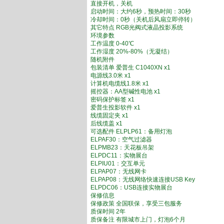
直接开机，关机
启动时间：大约6秒，预热时间：30秒
冷却时间：0秒（关机后风扇立即停转）
其它特点 RGB光阀式液晶投影系统
环境参数
工作温度 0-40℃
工作湿度 20%-80%（无凝结）
随机附件
包装清单 爱普生 C1040XN x1
电源线3.0米 x1
计算机电缆线1.8米 x1
摇控器：AA型碱性电池 x1
密码保护标签 x1
爱普生投影软件 x1
线缆固定夹 x1
后线缆盖 x1
可选配件 ELPLP61：备用灯泡
ELPAF30：空气过滤器
ELPMB23：天花板吊架
ELPDC11：实物展台
ELPIU01：交互单元
ELPAP07：无线网卡
ELPAP08：无线网络快速连接USB Key
ELPDC06：USB连接实物展台
保修信息
保修政策 全国联保，享受三包服务
质保时间 2年
质保备注 有限城市上门，灯泡6个月