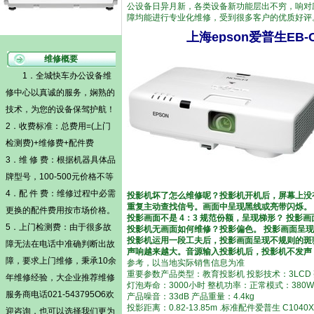
公设备日异月新，各类设备新功能层出不穷，响对
障均能进行专业化维修，受到很多客户的优质好评
上海epson爱普生E
维修概要
1．全城快车办公设备维
修中心以真诚的服务，娴熟的
技术，为您的设备保驾护航！
2．收费标准：总费用=(
上门
检测费)
+维修费+配件费
3．维 修 费：根据机器具体品
牌型号，100-500元价格不等
4．配 件 费：维修过程中必需
投影机坏了怎么维修呢？投影机开机后，屏幕上没
重复主动查找信号。画面中呈现黑线或亮带闪烁。
更换的配件费用按市场价格。
投影画面不是 4：3 规范份额，呈现梯形？ 投
5．
上门检测费
：由于很多故
投影机无画面如何维修？投影偏色。 投影画面呈
投影机运用一段工夫后，投影画面呈现不规则的斑驳
障无法在电话中准确判断出故
声响越来越大。音源输入投影机后，投影机不发声
障，要求上门维修，秉承10余
参考，以当地实际销售信息为准
重要参数产品类型：教育投影机 投影技术：3LCD 亮度：
年维修经验，大企业推荐维修
灯泡寿命：3000小时 整机功率：正常模式：380W，
服务商电话021-543795O6欢
产品噪音：33dB 产品重量：4.4kg
投影距离：0.82-13.85m .标准配件爱普生 C10
迎咨询，也可以选择我们更为