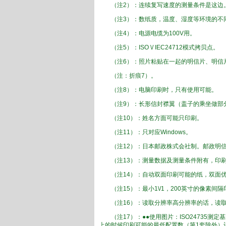
（注2
）：
连续
复写
速度
的
测量条件
是这边
（注3
）：
数
纸质
，
温度、湿度等
环境
的不
（
注4
）：
电源
电缆
为100V
用
。
（
注5
）：
ISO
\/
IEC
24712
模式拷贝
点
。
（
注6
）：
照片
粘贴在一起的
明信片
、
明信
（注
：
折痕
7
）
。
（注
8）：
电脑
印刷
时，只有
使用可能
。
（注
9
）：
长
形
信封
襟翼
（
盖子
的
乘坐做
部
（注
10
）：
姓名
方面
可能
只
印刷
。
（注
11
）：
只对应Windows
。
（
注12
）：
日本邮政
株式会社
制
。
邮政
明
（
注13
）：
测量数据
及
测量条件
附有，
印
（注
14
）
：自动
双面印刷
可能的
纸
，
双面
（注
15
）：
最小
1
\/
1
，
200英寸
的像素
间隔
（注
16
）：
读取
分辨率
高分辨率
的话，
读
（注
17
）：
●
●
使用
图片：
ISO
24735
测定基
上的
时候
印刷
可能的
最低
配置
数
（
第
1
套
除外）