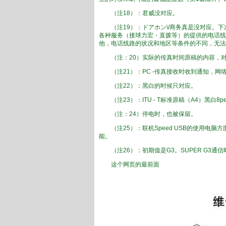
（注
18
）：
君威
没对应
。
（注
19
）：
ドアホン
\/
商务
真
是
没对应
。
下
各种
服务（
接球
力宏
・
直拨
等）
的提供
的
电话线
他，
电话线路
的状况和
地区等
条件的不同，
无法
（注
：
20
）
实际的
传真
时间
原稿的内容
，
（注
21
）：
PC -
传真
接收
时
收到通知，
网
（注
22
）：
黑白
的时候
只对应
。
（注
23
）：
ITU
- T
标准
原稿
（
A
4）
黑白
8
pe
（注
：
24
）
停电时，
也
被保留
。
（注
25
）：
联机
Speed
USB
的
使用
电脑
方
能
。
（注
26
）：
初期值
是
G
3
。
SUPER
G3
通信
这个
网页的最前面