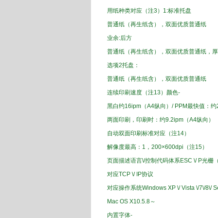
用纸
种类
对应
（注3
）
1
:
标准
托盘
普通纸
（再生纸
含），
双面
优质
普通纸
业余
:
后方
普通纸
（再生纸
含），
双面
优质
普通纸
，
厚
选项
2
托盘
：
普通纸
（再生纸
含），
双面
优质
普通纸
连续印刷
速度（
注13
）颜色
-
黑白
约
16
ipm
（A4
纵向）
/
PPM
最快
值
：约
两面印刷，
印刷
时：
约
9.2
ipm
（
A4
纵向）
自动
双面印刷
标准对应
（注
14
）
解像
度最高
：1
，
200
×
600
dpi
（注
15
）
页面描述语言
\/
控制
代码
体系
ESC
\/
P
光栅
对应
TCP
\/
IP
协议
对应操作系统
Windows
XP
\/
Vista
\/
7
\/
8
\/
Se
Mac
OS
X
10.5.8
～
内置
字体
‐