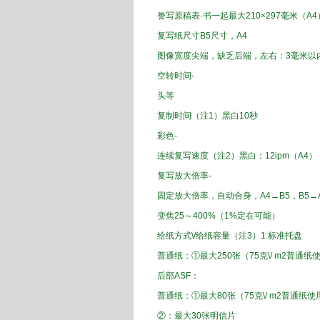
誊写
原稿
表
·书
一起
最大
210
×
297
毫米（
A4
复写
纸
尺寸
B5
尺寸
，A4
图像
宽度
尖端，
缺乏
后端
，左右
：
3
毫米以
空转
时间
-
头等
复制
时间（
注1
）
黑白
10
秒
彩色
-
连续
复写
速度（
注2）
黑白
：
12
ipm
（A4
）
复写
放大倍率
‐
固定
放大倍率
，自动
合身
，A4
→B
5
，B5
→
变焦
25
～
400
%
（
1%
定在
可能）
给纸
方式
\/
给纸
容量（
注3
）
1
:
标准
托盘
普通纸
：
①
最大
250
张（
75
克
\/
m2
普通纸
后部
ASF
：
普通纸
：
①
最大
80张
（75
克
\/
m2
普通纸
使
②
：最大
30
张
明信片