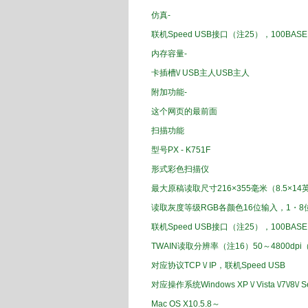
仿真
‐
联机
Speed
USB
接口
（注
25
）
，100
BASE
内存容量
-
卡插槽
\/
USB主人
USB主人
附加
功能
-
这个
网页的最前面
扫描
功能
型号
PX
-
K
751
F
形式
彩色扫描仪
最大
原稿
读取
尺寸
216
×
355
毫米
（
8.5
×14
读取
灰度等级
RGB
各颜色
16位
输入
，1
・
8
联机
Speed
USB
接口
（注
25
）
，100
BASE
TWAIN
读取
分辨率
（注
16
）
50～
4800
dpi
（
对应
协议
TCP
\/
IP
，
联机
Speed
USB
对应操作系统
Windows
XP
\/
Vista
\/
7
\/
8
\/
Se
Mac
OS
X
10.5.8
～