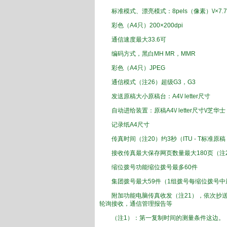
标准
模式
、
漂亮
模式：
8
pels
（像素
）\/
×
7.7
彩色
（
A
4
只）
200
×
200
dpi
通信速度
最大
33.6
可
编码方式
，
黑白
MH
MR
，
MMR
彩色
（
A
4
只）
JPEG
通信模式
（注
26
）
超级G3
，G
3
发送
原稿大小
原稿
台
：
A4
\/
letter尺寸
自动
进给装置
：
原稿
A4
\/
letter尺寸
\/
芝华士
记录
纸
A4
尺寸
传真
时间
（注
20
）约
3秒（
ITU
- T
标准
原稿
接收
传真
最大
保存
网页数量
最大
180
页
（注
缩位拨号
功能
缩位拨号
最多60
件
集团
拨号
最大
59
件
（1组
拨号
每
缩位拨号
中
附加
功能
电脑
传真
收发
（注
21），
依次
抄
轮询
接收，
通信
管理
报告等
（
注1
）：
第一
复制
时间
的
测量条件
这边
。