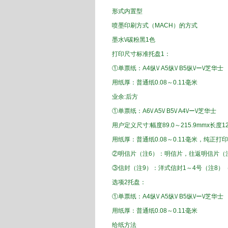
形式
内置
型
喷墨
印刷
方式
（
MACH
）的方式
墨水
\/
碳粉
黑
1色
打印尺寸
标准
托盘
1
：
①
单
票
纸：
A4
纵
\/
A5
纵
\/
B5
纵
\/
ー
\/
芝华士
用纸
厚
：
普通纸
0.08
～
0.11
毫米
业余
:
后方
①
单
票
纸：
A
6
\/
A
5
\/
B5
\/
A4
\/
ー
\/
芝华士
用户定义
尺寸
:
幅度
89.0
～
215.9
mmx
长度
12
用纸
厚
：
普通纸
0.08
～
0.11
毫米
，
纯正
打印
②
明信片
（
注6
）：
明信片
，往返
明信片
（
③
信封
（注
9
）：
洋
式
信封
1～
4号
（注
8
）
选项
2
托盘
：
①
单
票
纸：
A4
纵
\/
A5
纵
\/
B5
纵
\/
ー
\/
芝华士
用纸
厚
：
普通纸
0.08
～
0.11
毫米
给纸
方法