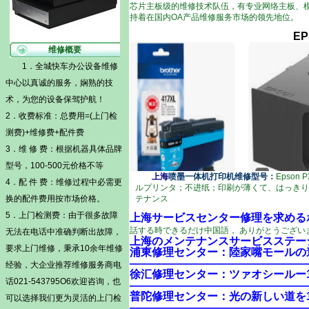
芯片主板级的维修技术队伍，有专业网络主板、
持着在国内OA产品维修服务市场的领先地位。
E
维修概要
1．全城快车办公设备维修
中心以真诚的服务，娴熟的技
术，为您的设备保驾护航！
2．收费标准：总费用=(
上门检
测费)
+维修费+配件费
3．维 修 费：根据机器具体品牌
型号，100-500元价格不等
上海
喷墨一体机打印机维修型号：
Epson 
4．配 件 费：维修过程中必需更
ルプリンタ
；不
进纸
；
印刷
が
薄くて、
はっきり
换的配件费用按市场价格。
テナンス
5．
上门检测费
：由于很多故障
上海サービスセンター修理を求めるホットラ
話する
時できるだけ
中国語， ありがとうございま
无法在电话中准确判断出故障，
上海のメンテナンスサービスステー
要求上门维修，秉承10余年维修
浦東修理センター：陸家嘴モールの道
――――――――――――――――
经验，大企业推荐维修服务商电
徐汇修理センター：ツァオシールー1
话021-543795O6欢迎咨询，也
――――――――――――――――
普陀修理センター：光の新しい道を1
可以选择我们更为灵活的
上门检
――――――――――――――――