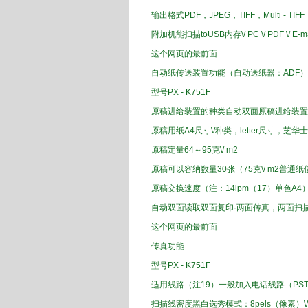
输出格式
PDF
，
JPEG
，
TIFF
，
Multi
-
TIFF
附加机能
扫描
toUSB
内存
\/
PC
\/
PDF
\/
E-ma
这个
网页的最前面
自动
纸传送
装置
功能
（
自动送纸器
：
ADF
）
型号
PX
-
K
751
F
原稿
进给装置
的种类
自动
双面
原稿
进给装置
原稿
用纸
A4
尺寸
\/
种类
，
letter尺寸
，
芝华士
原稿
定量
64
～95
克
\/
m2
原稿
可以容纳
数量
30
张（
75
克
\/
m2
普通纸
原稿
交换
速度（
注
：
14
ipm
（
17
）
单色
A
4
自动
双面
读取
双面复印
·
两面
传真
，两面
扫
这个
网页的最前面
传真功能
型号
PX
-
K
751
F
适用
线路
（注
19
）
一般加入
电话线路
（
PS
扫描
线密度
黑白
选秀
模式：
8
pels
（像素
）\/