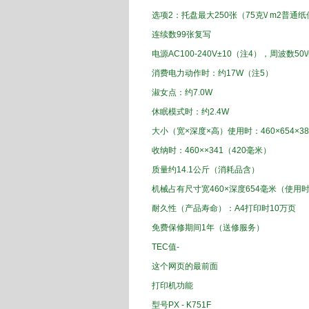
选项
2
：
托盘
最大
250
张（
75
克
\/
m2
普通纸
连续
数
99
张
复写
电源
AC
100
-
240
V
±
10
（
注4
），
周波
数
50
\/
消费
电力
动作
时：
约
17
W
（
注5）
淑女
点
：约
7.0
W
休眠模式
时：
约
2.4
W
大小
（
宽×
深度
×高）
使用时
：
460
×
654
×
38
收纳时
：
460
×
×
341
（
420
毫米
）
质量
约
14.1
公斤（
消耗品
含）
机械
占有
尺寸
宽
460
×
深度
654
毫米（
使用
耐久
性（
产品寿命
）：
A4
打印
时10
万页
免费保修期间
1年（
送修服务）
TEC
值-
这个
网页的最前面
打印机
功能
型号
PX
-
K
751
F