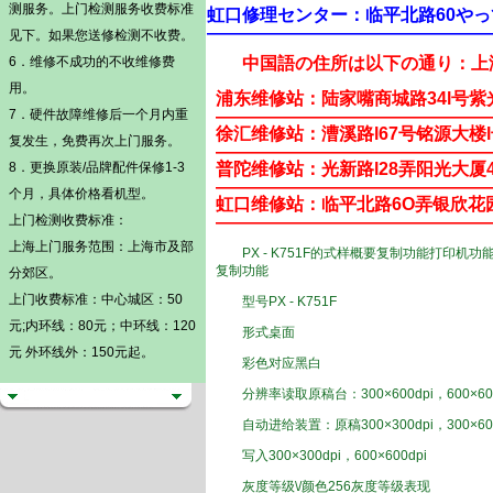
测
服务。
上门检测
服务收费标准
虹口修理センター：临平北路60やっ
――――――――――――――――
见下。如果您送修检测不收费。
6．维修不成功的不收维修费
中国語の住所は以下の通り：上
用。
浦东维修站：陆家嘴商城路34l号紫
7．硬件故障维修后一个月内重
———————————————
徐汇维修站：漕溪路l67号铭源大楼
复发生，免费再次上门服务。
———————————————
8．更换原装/品牌配件保修1-3
普陀维修站：光新路l28弄阳光大厦
———————————————
个月，具体价格看机型。
虹口维修站：临平北路6O弄银欣花园
上门检测
收费标准：
———————————————
上海上门服务范围：上海市及部
PX
-
K
751
F的
式样
概要
复制功能
打印机
功
复制功能
分郊区。
上门收费标准：中心城区：50
型号
PX
-
K
751
F
元;内环线：80元；中环线：120
形式
桌面
元 外环线外：150元起。
彩色
对应
黑白
分辨率
读取
原稿
台
：300
×
600
dpi
，600
×
60
自动
进给装置
：
原稿
300
×
300
dpi
，300
×
60
写入
300
×
300
dpi
，600
×
600
dpi
灰度等级
\/
颜色
256
灰度等级
表现