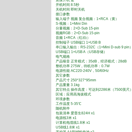
直接开机 是
开机时间 8.5秒
关机时间 即时关机
接口参数
输入端子 视频 复合视频：1×RCA（黄）
S-视频：1×Mini Din
分量视频：2×D-Sub 15-pin
视频RGB：2×D-Sub 15-pin
音频 1×RCA（红/白）
控制端子 USB端口 1×USB B
串口输入输出：RS-232C（1×Mini D-sub 9 pin
USB端口 1×USB A（USB存储）
电气规格
产品噪音 正常模式：35dB，经济模式：28dB
整机功率 275W，待机功率：0.7W
电源性能 AC220-240V，50/60Hz
其它参数
产品尺寸 250*327*95mm
产品重量 3.1kg
其它特点 操作高度：可达到2286米（7500英尺）
区域：应用高海拔模式
环境参数
工作温度 5-35℃
随机附件
包装清单 爱普生824H x1
电源线3米 x1
计算机电缆线1.8米 x1
USB线1.8米 x1