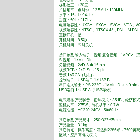
色彩数目：16.7万色
梯形校正：±30度
扫描频率：点时钟：13.5MHz-180MHz
水平：15kHz-94kHz
垂直：50Hz-117Hz
电脑兼容性：UXGA，SXGA，SVGA，VGA，WX
视频兼容性：NTSC，NTSC4.43，PAL，M-PAL
直接开机：是
开机时间：8.5秒
关机时间：即时关机
接口参数 输入端子：视频 复合视频：1×RCA（
S-视频：1×Mini Din
分量视频：2×D-Sub 15-pin
视频RGB：2×D-Sub 15-pin
音频 1×RCA（红/白）
控制端子：USB端口 1×USB B
串口输入输出：RS-232C（1×Mini D-sub 9 pin
USB端口 1×USB A（USB存储）
电气规格 产品噪音：正常模式：35dB，经济模式
整机功率：275W，待机功率：0.7W
电源性能：AC220-240V，50/60Hz
其它参数 产品尺寸：250*327*95mm
产品重量：3.1kg
其它特点：操作高度：可达到2286米（7500英尺
区域：应用高海拔模式