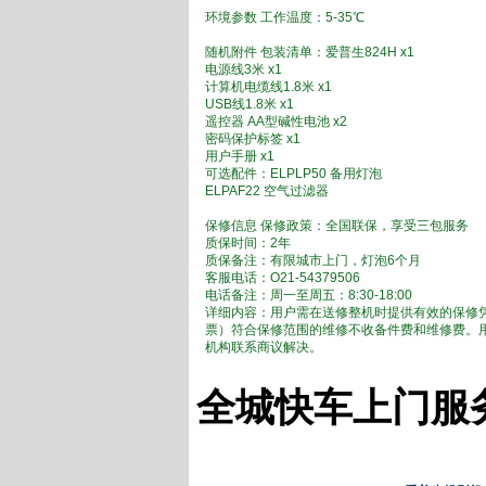
环境参数 工作温度：5-35℃
随机附件 包装清单：爱普生824H x1
电源线3米 x1
计算机电缆线1.8米 x1
USB线1.8米 x1
遥控器 AA型碱性电池 x2
密码保护标签 x1
用户手册 x1
可选配件：ELPLP50 备用灯泡
ELPAF22 空气过滤器
保修信息 保修政策：全国联保，享受三包服务
质保时间：2年
质保备注：有限城市上门，灯泡6个月
客服电话：O21-54379506
电话备注：周一至周五：8:30-18:00
详细内容：用户需在送修整机时提供有效的保修
票）符合保修范围的维修不收备件费和维修费。
机构联系商议解决。
全城快车上门服