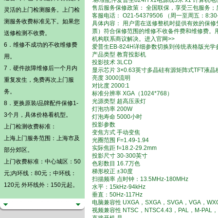
.标准配件爱普生824H x1电源线3米 x1 计算机电缆线
售后服务保修政策： 全国联保，享受三包服务；
灵活的
上门检测
服务。
上门检
客服电话： O21-54379506 （周一至周五：8:30-
测
服务收费标准见下。如果您
具体内容： 用户需在送修整机时提供有效的保
票）符合保修范围的维修不收备件费和维修费。
送修检测不收费。
机构联系商议解决。进入官网>>
6．维修不成功的不收维修费
爱普生EB-824H详细参数切换到传统表格版光学
产品类型 教育投影机
用。
投影技术 3LCD
7．硬件故障维修后一个月内
显示芯片 3×0.63英寸多晶硅有源矩阵式TFT液晶
亮度 3000流明
重复发生，免费再次上门服
对比度 2000:1
务。
标准分辨率 XGA（1024*768）
光源类型 超高压汞灯
8．更换原装/品牌配件保修1-
灯泡功率 200W
3个月，具体价格看机型。
灯泡寿命 5000小时
投影参数
上门检测
收费标准：
变焦方式 手动变焦
上海上门服务范围：上海市及
光圈范围 F=1.49-1.94
实际焦距 f=18.2-29.2mm
部分郊区。
投影尺寸 30-300英寸
上门收费标准：中心城区：50
色彩数目 16.7万色
梯形校正 ±30度
元;内环线：80元；中环线：
扫描频率 点时钟：13.5MHz-180MHz
120元 外环线外：150元起。
水平：15kHz-94kHz
垂直：50Hz-117Hz
电脑兼容性 UXGA，SXGA，SVGA，VGA，WXG
视频兼容性 NTSC，NTSC4.43，PAL，M-PAL，