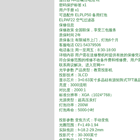
遥控器 AA型碱性电池 x2
密码保护标签 x1
用户手册 x1
可选配件 ELPLP50 备用灯泡
ELPAF22 空气过滤器
保修信息
保修政策 全国联保，享受三包服务
质保时间 2年
质保备注 有限城市上门，灯泡6个月
客服电话 O21-54379506
电话备注 周一至周五：8:30-18:00
详细内容 用户需在送修整机时提供有效的保修
符合保修范围的维修不收备件费和维修费。用户
联系商议解决。进入官网>>
光学参数 产品类型：教育投影机
投影技术：3LCD
显示芯片：3×0.63英寸多晶硅有源矩阵式TFT液
亮度：3000流明
对比度：2000:1
标准分辨率：XGA（1024*768）
光源类型：超高压汞灯
灯泡功率：200W
灯泡寿命：5000小时
投影参数 变焦方式：手动变焦
光圈范围：F=1.49-1.94
实际焦距：f=18.2-29.2mm
投影尺寸：30-300英寸