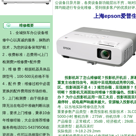
公设备日异月新，各类设备新功能层出不穷，响对
障均能进行专业化维修，受到很多客户的优质好评
上海epson爱普
维修概要
1．全城快车办公设备维
修中心以真诚的服务，娴熟的
技术，为您的设备保驾护航！
2．收费标准：总费用=(
上门
检测费)
+维修费+配件费
3．维 修 费：根据机器具体品
牌型号，100-500元价格不等
投影机坏了怎么维修呢？投影机开机后，屏
重复主动查找信号。画面中呈现黑线或亮带闪烁。
4．配 件 费：维修过程中必需
区。 投影画面不是 4：3 规范份额，呈现梯形
更换的配件费用按市场价格。
明晰？ 投影机无画面如何维修？投影偏色。投
办？ 为什么投影机运用一段工夫后，投影画面呈现
5．
上门检测费
：由于很多故
扇停转，或电扇声响越来越大。音源输入投影机后
障无法在电话中准确判断出故
考，以当地实际维修信息为准
重要参数产品类型：教育投影机 投影技术：3LCD 亮度
障，要求上门维修，秉承10余
5000小时 整机功率：275W，待机功率：0.7W
年维修经验，大企业推荐维修
产品噪音：正常模式：35dB，经济模式：28dB...
光源类型：超高压汞灯
服务商电话021-543795O6欢
实际焦距：f=18.2-29.2mm
迎咨询，也可以选择我们更为