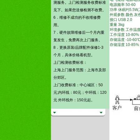
测
服务。
上门检测
服务收费标准
电源频率 50-60
功率 休眠约5.5W
见下。如果您送修检测不收费。
外观参数 颜色 灰
6．维修不成功的不收维修费
接口 USB 2.0
重量 3kg
用。
环境参数 工作温度
7．硬件故障维修后一个月内重
工作湿度 10-80%
存储温度 -10-60
复发生，免费再次上门服务。
存储湿度 10-85%
8．更换原装/品牌配件保修1-3
个月，具体价格看机型。
上门检测
收费标准：
上海上门服务范围：上海市及部
分郊区。
上门收费标准：中心城区：50
元;内环线：80元；中环线：120
元 外环线外：150元起。