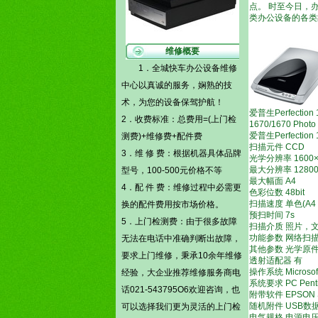
点。 时至今日，
类办公设备的各类
维修概要
1．全城快车办公设备维修
中心以真诚的服务，娴熟的技
术，为您的设备保驾护航！
爱普生Perfect
2．收费标准：总费用=(
上门检
1670/1670 Photo
爱普生Perfect
测费)
+维修费+配件费
扫描元件 CCD
3．维 修 费：根据机器具体品牌
光学分辨率 1600×
最大分辨率 12800
型号，100-500元价格不等
最大幅面 A4
4．配 件 费：维修过程中必需更
色彩位数 48bit
扫描速度 单色(A4 300
换的配件费用按市场价格。
预扫时间 7s
5．
上门检测费
：由于很多故障
扫描介质 照片，
功能参数 网络扫描
无法在电话中准确判断出故障，
其他参数 光学原
要求上门维修，秉承10余年维修
透射适配器 有
操作系统 Microsoft
经验，大企业推荐维修服务商电
系统要求 PC Pent
话021-543795O6欢迎咨询，也
附带软件 EPSON S
随机附件 USB数
可以选择我们更为灵活的
上门检
电气规格 电源电压 2