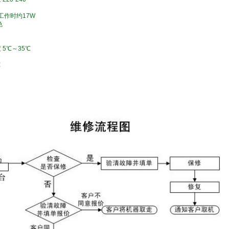
,工作时约17W
色
 5℃～35℃
℃