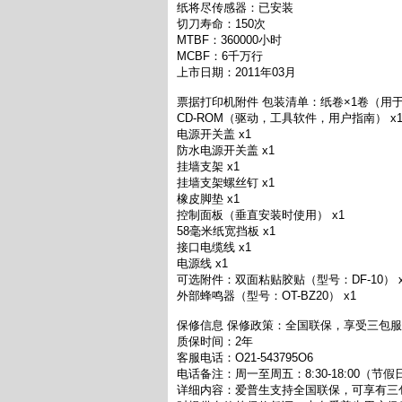
纸将尽传感器：已安装
切刀寿命：150次
MTBF：360000小时
MCBF：6千万行
上市日期：2011年03月
票据打印机附件 包装清单：纸卷×1卷（用于
CD-ROM（驱动，工具软件，用户指南） x
电源开关盖 x1
防水电源开关盖 x1
挂墙支架 x1
挂墙支架螺丝钉 x1
橡皮脚垫 x1
控制面板（垂直安装时使用） x1
58毫米纸宽挡板 x1
接口电缆线 x1
电源线 x1
可选附件：双面粘贴胶贴（型号：DF-10） x
外部蜂鸣器（型号：OT-BZ20） x1
保修信息 保修政策：全国联保，享受三包服
质保时间：2年
客服电话：O21-543795O6
电话备注：周一至周五：8:30-18:00（节
详细内容：爱普生支持全国联保，可享有三