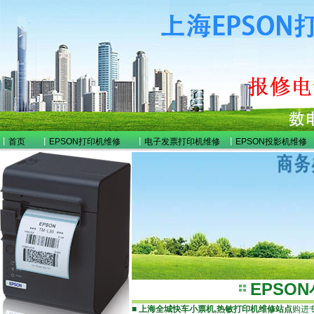
丨
首页
丨
EPSON打印机维修
丨
电子发票打印机维修
丨
EPSON投影机维修
EPSO
■
上海全城快车小票机,热敏打印机维修站点
购进