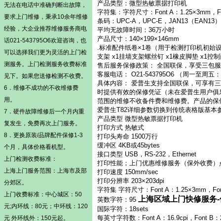
产品类型：微型热敏票据打印机
无法在电话中准确判断出故障，
字符集：字符尺寸：Font A：1.25×3mm，F.
要求上门维修，秉承10余年维修
条码：UPC-A，UPC-E，JAN13（EAN13），
经验，大企业推荐维修服务商电
平均无故障时间：36万小时
产品尺寸：140×199×146mm
话021-543795O6欢迎咨询，也
.标准配件纸卷×1卷（用于检测打印机初始设置
可以选择我们更为灵活的
上门检
支架 x1挂墙支架螺丝钉 x1橡皮脚垫 x1控制
测
服务。
上门检测
服务收费标准
售后服务保修政策： 全国联保，享受三包服
客服电话： O21-543795O6 （周一至周五：
见下。如果您送修检测不收费。
具体内容： 爱普生支持全国联保，可享有
6．维修不成功的不收维修费
时提供有效的保修凭证（未在爱普生用户俱
用。
范围的维修不收备件费和维修费。产品的保
爱普生T82详细参数切换到传统表格版基本
7．硬件故障维修后一个月内重
产品类型 微型热敏票据打印机
复发生，免费再次上门服务。
打印方式 热敏式
8．更换原装/品牌配件保修1-3
打印头寿命 1500万行
缓冲区 4KB或45bytes
个月，具体价格看机型。
接口类型 USB，RS-232，Ethernet
上门检测
收费标准：
打印性能；上门优惠维修服务（保外收费）
上海上门服务范围：上海市及部
打印速度 150mm/sec
打印分辨率 203×203dpi
分郊区。
字符集 字符尺寸：Font A：1.25×3mm，Fon
上门收费标准：中心城区：50
上海区域上门快修服务
英数字符：95
元;内环线：80元；中环线：120
国际字符：18sets
每英寸字符数：Font A：16.9cpi，Font B：2
元 外环线外：150元起。