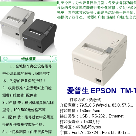
时至今日，办公设备日异月新，各类设备新功能
设备的各类故障均能进行专业化维修，受到很多
帐单、票券或其它等等，而是考虑到每一件事情
都提供了些什么。 喷墨打印机 热敏打印机 复合
维修概要
1．全城快车办公设备维修
中心以真诚的服务，娴熟的技
术，为您的设备保驾护航！
2．收费标准：总费用=(
上门检
爱普生 EPSON T
测费)
+维修费+配件费
打印方式：热敏式
3．维 修 费：根据机器具体品牌
介质宽度：79.5±0.5 (W)×dia. 83.0, 57.5...
型号，100-500元价格不等
打印速度：150mm/sec
接口类型：USB，RS-232，Ethernet
4．配 件 费：维修过程中必需更
打印头寿命：1500万行
换的配件费用按市场价格。
缓冲区：4KB或45bytes
5．
上门检测费
：由于很多故障
字体：Font A：12×24，Font B：9×17...