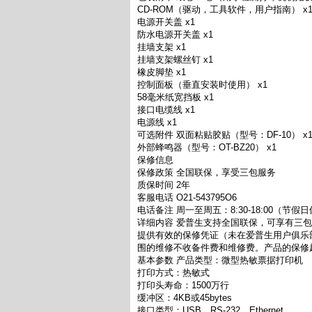
CD-ROM（驱动，工具软件，用户指南） x
电源开关盖 x1
防水电源开关盖 x1
挂墙支架 x1
挂墙支架螺丝钉 x1
橡皮脚垫 x1
控制面板（垂直安装时使用） x1
58毫米纸宽挡板 x1
接口电缆线 x1
电源线 x1
可选附件 双面粘贴胶贴（型号：DF-10） x
外部蜂鸣器（型号：OT-BZ20） x1
保修信息
保修政策 全国联保，享受三包服务
质保时间 2年
客服电话 O21-543795O6
电话备注 周一至周五：8:30-18:00（节假
详细内容 爱普生支持全国联保，可享有三
提供有效的保修凭证（未在爱普生用户俱乐
围的维修不收备件费和维修费。产品的保修
基本参数 产品类型：微型热敏票据打印机
打印方式：热敏式
打印头寿命：1500万行
缓冲区：4KB或45bytes
接口类型：USB，RS-232，Ethernet