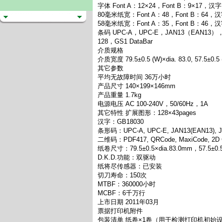
字体 Font A：12×24，Font B：9×17，汉字
80毫米纸宽：Font A：48，Font B：64，
58毫米纸宽：Font A：35，Font B：46，
条码 UPC-A，UPC-E，JAN13（EAN13）
128，GS1 DataBar
介质规格
介质宽度 79.5±0.5 (W)×dia. 83.0, 57.5±0.5 
其它参数
平均无故障时间 36万小时
产品尺寸 140×199×146mm
产品重量 1.7kg
电源电压 AC 100-240V，50/60Hz，1A
其它特性 扩展图形：128×43pages
汉字：GB18030
条形码：UPC-A, UPC-E, JAN13(EAN13), JA
二维码：PDF417, QRCode, MaxiCode, 2D G
纸卷尺寸：79.5±0.5×dia.83.0mm，57.5±0.5×
D.K.D.功能：双驱动
纸将尽传感器：已安装
切刀寿命：150次
MTBF：360000小时
MCBF：6千万行
上市日期 2011年03月
票据打印机附件
包装清单 纸卷×1卷（用于检测打印机初始设置