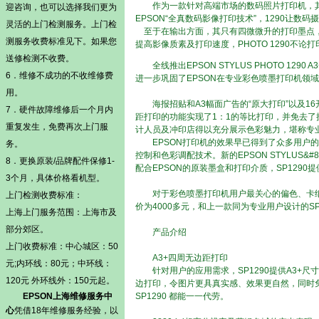
作为一款针对高端市场的数码照片打印机，其内
迎咨询，也可以选择我们更为
EPSON“全真数码影像打印技术”，1290让数码摄
灵活的
上门检测
服务。
上门检
至于在输出方面，其只有四微微升的打印墨点，
测
服务收费标准见下。如果您
提高影像质素及打印速度，PHOTO 1290不
送修检测不收费。
全线推出EPSON STYLUS PHOTO 1
6．维修不成功的不收维修费
进一步巩固了EPSON在专业彩色喷墨打印机领
用。
海报招贴和A3幅面广告的“原大打印”以及16开
7．硬件故障维修后一个月内
距打印的功能实现了1：1的等比打印，并免去了
重复发生，免费再次上门服
计人员及冲印店得以充分展示色彩魅力，堪称专业
EPSON打印机的效果早已得到了众多用户的
务。
控制和色彩调配技术。新的EPSON STYLUS&#
8．更换原装/品牌配件保修1-
配合EPSON的原装墨盒和打印介质，SP129
3个月，具体价格看机型。
对于彩色喷墨打印机用户最关心的偏色、卡纸,不
上门检测
收费标准：
价为4000多元，和上一款同为专业用户设计的S
上海上门服务范围：上海市及
部分郊区。
产品介绍
上门收费标准：中心城区：50
A3+四周无边距打印
元;内环线：80元；中环线：
针对用户的应用需求，SP1290提供A3+尺
120元 外环线外：150元起。
边打印，令图片更具真实感、效果更自然，同时免
EPSON上海维修服务中
SP1290 都能一一代劳。
心
凭借18年维修服务经验，以