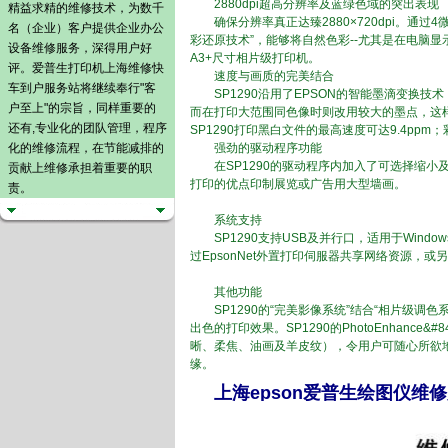
2880dpi超高分辨率及蓝绿色域的突出表现
精益求精的维修技术，为数千
确保分辨率真正达臻2880×720dpi。通过
名（企业）客户提供企业办公
彩还原技术”，能够将自然色彩--尤其是在电脑显示
设备维修服务，深得用户好
A3+尺寸相片级打印机。
评。爱普生打印机上海维修快
速度与画质的完美结合
车到户服务站将继续奉行"客
SP1290沿用了EPSON的智能墨滴变换技
户至上"的宗旨，同样重要的
而在打印大范围同色像时则改用较大的墨点，这样
还有,专业化的团队管理，程序
SP1290打印黑白文件的最高速度可达9.4pp
化的维修流程，在节能减排的
强劲的驱动程序功能
在SP1290的驱动程序内加入了可选择缩小及放
贡献上维修承担着重要的职
打印的优点印制展览或广告用大型墙画。
责。
系统支持
SP1290支持USB及并行口，适用于Windows®
过EpsonNet外置打印伺服器共享网络资源，或另配 EP
其他功能
SP1290的“完美影像系统”结合“相片级调
出色的打印效果。SP1290的PhotoEnhan
晰、柔焦、油画及羊皮纹），令用户可随心所欲
缘。
上海epson爱普生绘图仪维