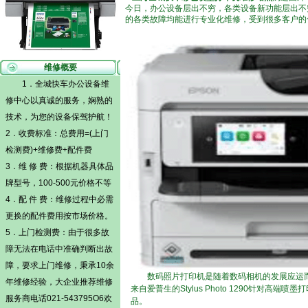
今日，办公设备层出不穷，各类设备新功能层出不
的各类故障均能进行专业化维修，受到很多客户的
维修概要
1．全城快车办公设备维
修中心以真诚的服务，娴熟的
技术，为您的设备保驾护航！
2．收费标准：总费用=(
上门
检测费)
+维修费+配件费
3．维 修 费：根据机器具体品
牌型号，100-500元价格不等
4．配 件 费：维修过程中必需
更换的配件费用按市场价格。
5．
上门检测费
：由于很多故
障无法在电话中准确判断出故
障，要求上门维修，秉承10余
数码照片打印机是随着数码相机的发展应运
年维修经验，大企业推荐维修
来自爱普生的Stylus Photo 1290针
服务商电话021-543795O6欢
品。