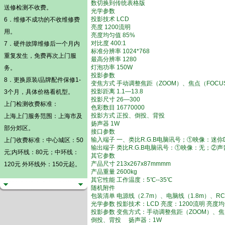
数切换到传统表格版
送修检测不收费。
光学参数
投影技术 LCD
6．维修不成功的不收维修费
亮度 1200流明
用。
亮度均匀值 85%
对比度 400:1
7．硬件故障维修后一个月内
标准分辨率 1024*768
重复发生，免费再次上门服
最高分辨率 1280
灯泡功率 150W
务。
投影参数
8．更换原装/品牌配件保修1-
变焦方式 手动调整焦距（ZOOM）、焦点（FOCU
投影距离 1.1—13.8
3个月，具体价格看机型。
投影尺寸 26—300
上门检测
收费标准：
色彩数目 16770000
投影方式 正投、倒投、背投
上海上门服务范围：上海市及
扬声器 1W
部分郊区。
接口参数
输入端子 一、类比R.G.B电脑讯号；①映像：迷你D-s
上门收费标准：中心城区：50
输出端子 类比R.G.B电脑讯号：①映像：无；②声
元;内环线：80元；中环线：
其它参数
产品尺寸 213x267x87mmmm
120元 外环线外：150元起。
产品重量 2600kg
其它性能 工作温度：5℃--35℃
随机附件
包装清单 电源线（2.7m）、电脑线（1.8m）、R
光学参数 投影技术：LCD 亮度：1200流明 亮度均
投影参数 变焦方式：手动调整焦距（ZOOM）、焦点（
倒投、背投 扬声器：1W