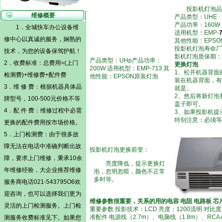
投影机灯泡品
维修概要
产品类型：UHE
产品功率：160W
1．全城快车办公设备维
适用机型：EMP-
修中心以真诚的服务，娴熟的
其他性能：EPSO
投影机灯泡寿命厂
技术，为您的设备保驾护航！
影机灯泡质保期：
产品类型：UHp产品功率：
2．收费标准：总费用=(
上门
更换灯泡
200W 适用机型：EMP-713 其
1、松开机器背面
检测费)
+维修费+配件费
他性能：EPSON原装灯泡
装在机器背面，有
3．维 修 费：根据机器具体品
就是。
2、然后将新灯泡
牌型号，100-500元价格不等
盖子即可。
4．配 件 费：维修过程中必需
3、如果投影机提
特别注意：必须等
更换的配件费用按市场价格。
5．
上门检测费
：由于很多故
障无法在电话中准确判断出故
投影机灯泡更换前变：
障，要求上门维修，秉承10余
亮度降低，提示更换灯
年维修经验，大企业推荐维修
泡，忽明忽暗，颜色不正常
多时等。
服务商电话021-543795O6欢
迎咨询，也可以选择我们更为
维修参数很重要，关系的用的电容 电阻 电路板 芯
灵活的
上门检测
服务。
上门检
重要参数 投影技术：LCD 亮度：1200流明 对比度：
准配件 电源线（2.7m）、电脑线（1.8m）、RCA
测
服务收费标准见下。如果您