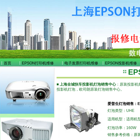
丨
首页
丨
EPSON打印机维修
丨
电子发票打印机维修
丨
EPSON投影机维修
E
■
上海全城快车投影机灯泡销售中心
：原装投影机
投影机灯泡，欧司朗原装灯泡销售中心。
爱普生灯泡销售：EP
灯泡类型：UHE
适用机型：适用机型：
灯泡功率：160W
销售参考价格：原装