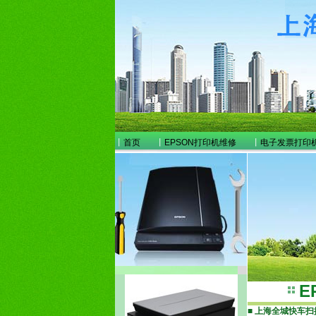
丨
首页
丨
EPSON打印机维修
丨
电子发票打印
E
■
上海全城快车扫