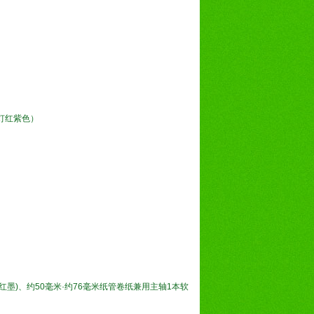
灯红紫色）
墨)、约50毫米·约76毫米纸管卷纸兼用主轴1本软