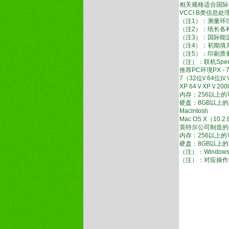
相关规格适合国际
VCCI B类信息处
（注1）：测量环
（注2）：纸长各
（注3）：国际能
（注4）：初期填
（注5）：印刷质量
（注）：联机Spee
推荐PC环境PX - 
7（32位\/ 64位)\/ Vis
XP 64 \/ XP \
内存：256以上
硬盘：8GB以上
Macintosh
Mac OS X（10.2
英特尔公司制造的
内存：256以上
硬盘：8GB以上
（注）：Windows®
（注）：对应操作