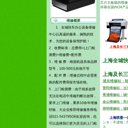
芯片主板级的维修
持着在国内OA产
维修概要
1．全城快车办公设备维修
中心以真诚的服务，娴熟的技
术，为您的设备保驾护航！
上海及长三
2．收费标准：总费用=(
上门检
测费)
+维修费+配件费
上海全城快
3．维 修 费：根据机器具体品牌
型号，100-500元价格不等
上海及长
4．配 件 费：维修过程中必需更
浦东维修站：陆家
换的配件费用按市场价格。
普陀维修站：古浪
5．
上门检测费
：由于很多故障
青浦维修站：城中
无法在电话中准确判断出故障，
金山维修站：朱
要求上门维修，秉承10余年维修
崇明维修站：城
经验，大企业推荐维修服务商电
话021-543795O6欢迎咨询，也
上海
喷墨一
ンタ
；不
进纸
；
可以选择我们更为灵活的
上门检
ス