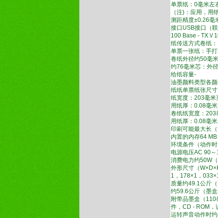
单票纸：0毫米左
（注)：应用，用
测距精度±0.26毫
接口USB接口（联机S
100 Base - TX \/ 1
纸传送方式卷纸：
单票一张纸：手打
卷纸外径约50毫米
约76毫米芯：外径
给纸容量-
油墨颜料类型各颜
纸纸单票纸张尺寸：
纸宽度：203毫米
用纸厚：0.08毫米
卷纸纸宽度：203
用纸厚：0.08毫米
印刷可能最大长（
内置的内存64 MB
环境条件（动作时）1
电源电压AC 90～11
消费电力约50W（
外形尺寸（W×D×H
1，178×1，0
质量约49.1公斤
约59.6公斤（
附带品墨盒（11
件，CD - ROM
运转声音动作时约