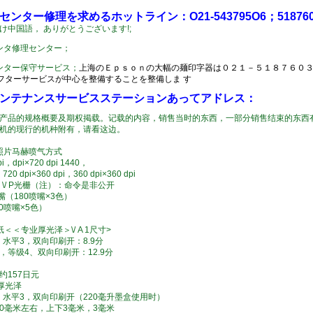
ンター修理を求めるホットライン：O21-543795O6；518760
け
中国語， ありがとうございます!;
ンタ
修理センター；
ンター
保守サービス；
上海のＥｐｓｏｎの大幅の麺印字器は０２１－５１８７６０３０
フターサービスが中心を整備することを整備しま す
ンテナンスサービスステーションあってアドレス：
产品的规格概要及期权掲载。记载的内容，销售当时的东西，一部分销售结束的东西
机的现行的机种附有，请看这边。
率照片马赫喷气方式
pi，dpi×720 dpi 1440，
，720 dpi×360 dpi，360 dpi×360 dpi
 \/ P光栅（注）：命令是非公开
嘴（180喷嘴×3色）
0喷嘴×5色）
＜＜专业厚光泽＞\/ A 1尺寸>
 dpi，水平3，双向印刷开：8.9分
×720，等级4、双向印刷开：12.9分
约157日元
>厚光泽
0 dpi，水平3，双向印刷开（220毫升墨盒使用时）
0毫米左右，上下3毫米，3毫米