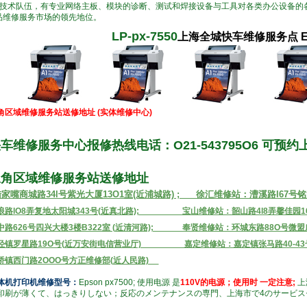
技术队伍，有专业网络主板、模块的诊断、测试和焊接设备与工具对各类办公设备的
品维修服务市场的领先地位。
LP-px-
7550
上海全城快车维修服务点 E
角区域维修服务站送修地址 (实体维修中心)
车维修服务中心报修热线电话：O21-543795O6 可预约
三角区域维修服务站送修地址
嘴商城路34l号紫光大厦13O1室(近浦城路) ; 徐汇维修站：漕溪路l67号铭源
路lO8弄复地太阳城343号(近真北路); 宝山维修站：韶山路4l8弄馨佳园16号
路626号四兴大楼3楼B322室 (近清河路); 奉贤维修站：环城东路88O号微盟广场
泾镇罗星路19O号(近万安街电信营业厅) 嘉定维修站：嘉定镇张马路40-43号
桥镇西门路2OOO号方正维修部(近人民路)
体机打印机维修型号：
Epson px7500; 使用电源 是
110V的电源；使用时 一定注意;
上
印刷
が
薄くて、
はっきりしない
；
反応の
メンテナンスの専門
、
上海市
で
4
の
サービス