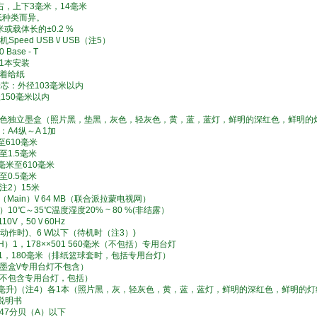
右，上下3毫米，14毫米
纸种类而异。
米或载体长的±0.2 %
peed USB \/ USB（注5）
0 Base - T
1本安装
着给纸
芯：外径103毫米以内
150毫米以内
色独立墨盒（照片黑，垫黑，灰色，轻灰色，黄，蓝，蓝灯，鲜明的深红色，鲜明的
A4纵～A 1加
至610毫米
至1.5毫米
毫米至610毫米
至0.5毫米
注2）15米
（Main）\/ 64 MB（联合派拉蒙电视网）
0℃～35℃温度湿度20% ~ 80 %(非结露）
0V，50 \/ 60Hz
动作时)、6 W以下（待机时（注3）)
）1，178××501 560毫米（不包括）专用台灯
33×1，180毫米（排纸篮球套时，包括专用台灯）
（墨盒\/专用台灯不包含）
墨盒不包含专用台灯，包括）
0毫升)（注4）各1本（照片黑，灰，轻灰色，黄，蓝，蓝灯，鲜明的深红色，鲜明的灯红
，说明书
47分贝（A）以下