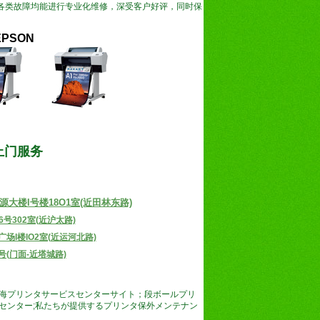
各类故障均能进行专业化维修，深受客户好评，同时保
PSON
上门服务
大楼l号楼18O1室(近田林东路)
302室(近沪太路)
l楼lO2室(近运河北路)
(门面-近塔城路)
海
プリンタ
サービスセンター
サイト
；
段ボールプリ
センター;
私たちが提供する
プリンタ
保外
メンテナン