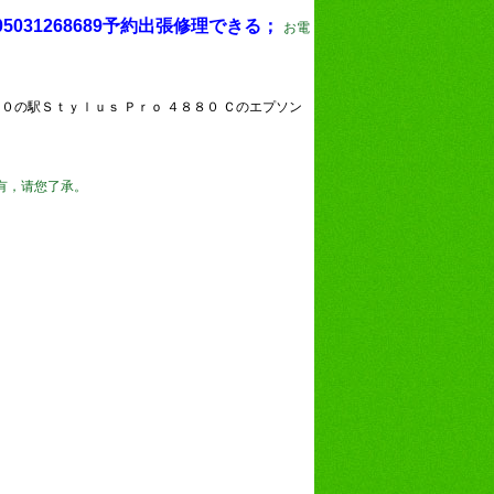
5031268689予約出張修理できる；
お
電
の駅Ｓｔｙｌｕｓ Ｐｒｏ ４８８０ Ｃのエプソン
有，请您了承。