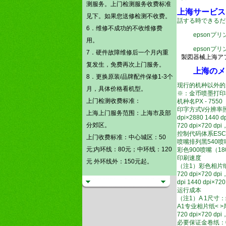
测
服务。
上门检测
服务收费标准
上海サービスセ
见下。如果您送修检测不收费。
話する
時できるだ
6．维修不成功的不收维修费
epson
プリ
用。
epson
プリ
7．硬件故障维修后一个月内重
製図器械上海ア
复发生，免费再次上门服务。
上海のメ
8．更换原装/品牌配件保修1-3个
现行的机种以外的
月，具体价格看机型。
※：金币喷墨打印
上门检测
收费标准：
机种名PX - 7550
印字方式\/分辨
上海上门服务范围：上海市及部
dpi×2880 1440 d
分郊区。
720 dpi×720 dpi
控制代码体系ESC
上门收费标准：中心城区：50
喷嘴排列黑540喷
元;内环线：80元；中环线：120
彩色900喷嘴（18
印刷速度
元 外环线外：150元起。
（注1）彩色相片纸
720 dpi×720
dpi 1440 dpi
运行成本
（注1）A 1尺寸：
A1专业相片纸< 
720 dpi×72
必要保证金卷纸：