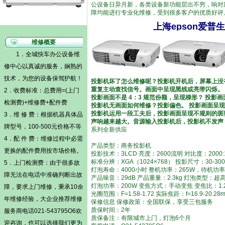
公设备日异月新，各类设备新功能层出不穷，响对
障均能进行专业化维修，受到很多客户的优质好评
上海epson爱普
维修概要
1．全城快车办公设备维
修中心以真诚的服务，娴熟的
技术，为您的设备保驾护航！
投影机坏了怎么维修呢？投影机开机后，屏幕上没
重复主动查找信号。画面中呈现黑线或亮带闪烁。
2．收费标准：总费用=(
上门
投影画面不是 4：3 规范份额，呈现梯形？ 投
检测费)
+维修费+配件费
投影机无画面如何维修？投影偏色。 投影画面呈
投影机运用一段工夫后，投影画面呈现不规则的斑驳
3．维 修 费：根据机器具体品
声响越来越大。音源输入投影机后，投影机不发声
牌型号，100-500元价格不等
系列全新供应
4．配 件 费：维修过程中必需
产品类型：商务投影机
更换的配件费用按市场价格。
投影技术：3LCD 亮度：2600流明 对比度：2000:
标准分辨：XGA（1024×768） 投影尺寸：30-30
5．
上门检测费
：由于很多故
灯泡寿命：4000小时 整机功率：265W，待机功率
障无法在电话中准确判断出故
产品噪音：29dB 产品重量：2.3kg 灯泡类型：超
灯泡功率：200W 变焦方式：手动变焦 变焦比：1
障，要求上门维修，秉承10余
光圈范围：F=1.58-1.72 实际焦距：f=16.9-20.28
年维修经验，大企业推荐维修
保修信息 保修政策：全国联保，享受三包服务
质保时间：2年
服务商电话021-543795O6欢
质保备注：有限城市上门，灯泡6个月
迎咨询，也可以选择我们更为