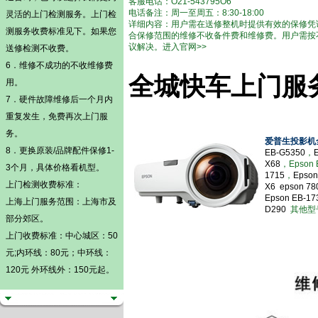
客服电话：O21-543795O6
电话备注：周一至周五：8:30-18:00
灵活的
上门检测
服务。
上门检
详细内容：用户需在送修整机时提供有效的保修凭
测
服务收费标准见下。如果您
合保修范围的维修不收备件费和维修费。用户需按
议解决。进入官网>>
送修检测不收费。
6．维修不成功的不收维修费
全城快车上门服
用。
7．硬件故障维修后一个月内
重复发生，免费再次上门服
务。
爱普生投影机
8．更换原装/品牌配件保修1-
EB-G5350
，
X68
，Epson 
3个月，具体价格看机型。
1715
，
Epson
上门检测
收费标准：
X6
epson 780
Epson EB-1
上海上门服务范围：上海市及
D290
其他型号
部分郊区。
上门收费标准：中心城区：50
元;内环线：80元；中环线：
120元 外环线外：150元起。