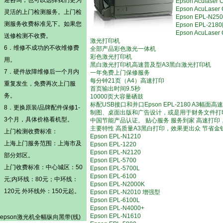
迎咨询，也可以选择我们更为
Epson Acula
Epson AcuLa
灵活的
上门检测
服务。
上门检
Epson EPL-
测
服务收费标准见下。如果您
Epson EPL-
Epson AcuL
送修检测不收费。
激光打印机
6．维修不成功的不收维修费
全部产品彩色激光一体机
彩色激光打印机
用。
黑白激光打印机高速普及型A3黑白激光打印机
7．硬件故障维修后一个月内
一年免费上门保修服务
每分钟21页（A4）高速打印
重复发生，免费再次上门服
首页输出时间9.5秒
务。
10000页大容量硒鼓
标配USB接口和并口Epson EPL-2180 
8．更换原装/品牌配件保修1-
制图、桌面出版和广告设计，或是用于财务文件打印，
3个月，具体价格看机型。
中国节能产品认证。 贴心服务 服务到家 高速打
主要特性 高质量A3黑白打印，效果更出众 节省
上门检测
收费标准：
Epson EPL-N1210
上海上门服务范围：上海市及
Epson EPL-1220
Epson EPL-N2120
部分郊区。
Epson EPL-5700
上门收费标准：中心城区：50
Epson EPL-5700L
Epson EPL-6100
元;内环线：80元；中环线：
Epson EPL-N2000K
120元 外环线外：150元起。
Epson EPL-N2010 增强型
Epson EPL-6100L
Epson EPL-N4000+
Epson EPL-N1610
epson激光机全幅纵向黑带(线)