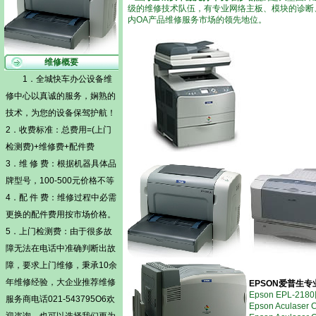
级的维修技术队伍，有专业网络主板、模块的诊断
内OA产品维修服务市场的领先地位。
维修概要
1．全城快车办公设备维
修中心以真诚的服务，娴熟的
技术，为您的设备保驾护航！
2．收费标准：总费用=(
上门
检测费)
+维修费+配件费
3．维 修 费：根据机器具体品
牌型号，100-500元价格不等
4．配 件 费：维修过程中必需
更换的配件费用按市场价格。
5．
上门检测费
：由于很多故
障无法在电话中准确判断出故
障，要求上门维修，秉承10余
年维修经验，大企业推荐维修
EPSON爱普生
Epson EPL-
服务商电话021-543795O6欢
Epson Acul