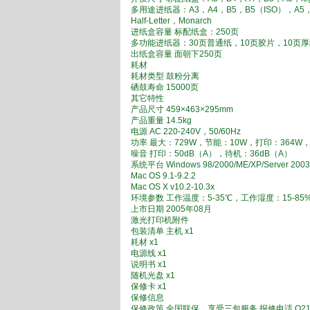
多用途进纸器：A3，A4，B5，B5（ISO），A5，C5，C6，
Half-Letter，Monarch
进纸盒容量 标配纸盒：250页
多功能进纸器：30页普通纸，10页胶片，10页厚
出纸盒容量 面朝下250页
耗材
耗材类型 鼓粉分离
硒鼓寿命 15000页
其它特性
产品尺寸 459×463×295mm
产品重量 14.5kg
电源 AC 220-240V，50/60Hz
功率 最大：729W，节能：10W，打印：364W
噪音 打印：50dB（A），待机：36dB（A）
系统平台 Windows 98/2000/ME/XP/Server 2003
Mac OS 9.1-9.2.2
Mac OS X v10.2-10.3x
环境参数 工作温度：5-35℃，工作湿度：15-85
上市日期 2005年08月
激光打印机附件
包装清单 主机 x1
耗材 x1
电源线 x1
说明书 x1
随机光盘 x1
保修卡 x1
保修信息
保修政策 全国联保，享受三包服务 报修电话 O21-54