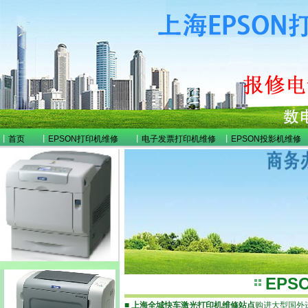
丨
首页
丨
EPSON打印机维修
丨
电子发票打印机维修
丨
EPSON投影机维修
EP
■
上海全城快车激光打印机维修站点
购进大型国外