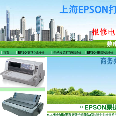
丨
首页
丨
EPSON打印机维修
丨
电子发票打印机维修
丨
EPSON投影机维修
EPSON
■
上海全城快车票据证卡维修站点
购进专业维修检