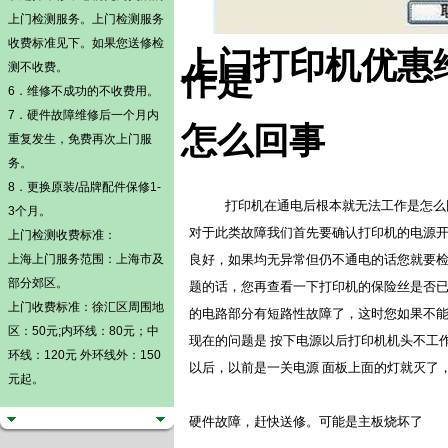
上门检测
服务。
上门检测
服务
收费标准见下。如果您送修检
上门打印机优惠
测不收费。
作是
6．维修不成功的不收费用。
7．硬件故障维修后一个月内
怎么回事
重复发生，免费再次上门服
务。
8．更换原装/品牌配件保修1-
打印机在通电后根本就无法工作是怎么
3个月。
对于此类故障我们首先要确认打印机的电源开关
上门检测
收费标准：
上海上门服务范围：上海市及
良好，如果均无异常但仍不通电的话您就要
部分郊区。
题的话，您再查看一下打印机的保险丝是否
上门收费标准：徐汇区周围地
的电路部分有短路性故障了，这时您如果不能
区：50元;内环线：80元；中
现在的问题是 按下电源以后打印机机头不工
环线：120元 外环线外：150
以后，以前是一关电源 面板上面的灯就灭了
元起。
硬件故障，赶快送修。可能是主板烧坏了