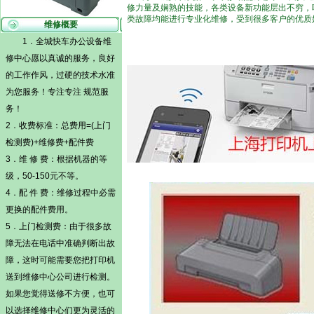
修力量及娴熟的技能，各类设备新功能层出不穷，
类故障均能进行专业化维修，受到很多客户的优质
维修概要
1．全城快车办公设备维
修中心愿以真诚的服务，良好
的工作作风，过硬的技术水准
为您服务！专注专注 规范服
务！
2．收费标准：总费用=(
上门
检测
费)+维修费+配件费
3．维 修 费：根据机器的等
级，50-150元不等。
4．配 件 费：维修过程中必需
更换的配件费用。
5．
上门检测
费：由于很多故
障无法在电话中准确判断出故
障，这时可能需要您把打印机
送到维修中心公司进行检测。
如果您觉得送修不方便，也可
以选择维修中心们更为灵活的