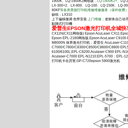
1900K
、
LQ-1900K2网络版
，LQ-1900K2+、
LQ-
LX-300+2
、
LX-800
、
LQ-100
、
LQ-150K
、
LQ-30
80KF
等各类票据打印机维修维修服务（保外收费
缺纸
；
LX310
上下偏移微调
色带安装
上门维修；
老财务自己动
點陣式打印機
爱普生EPSON激光打印机全城
CX11N(CX11网络版)
Epson AcuLaser CX11
;
Eps
Epson EPL-2180网络版
;
Epson AcuLaser C9100
M8000N 保养激光打印机
；
爱普生 AcuLaser-C11
C7000
/
C7800
/
C8300
/
C8500
/
C8600
/
C8800
EPL
6100/6100L
;
EPL-C8200
;
Aculaser-C900
EPL-N1
Aculaser-C7000
EPL-N1210
;
EPL-5700
；
EPL-1
打印机卡在厉害
;
GP-C720
epson 5900激光机