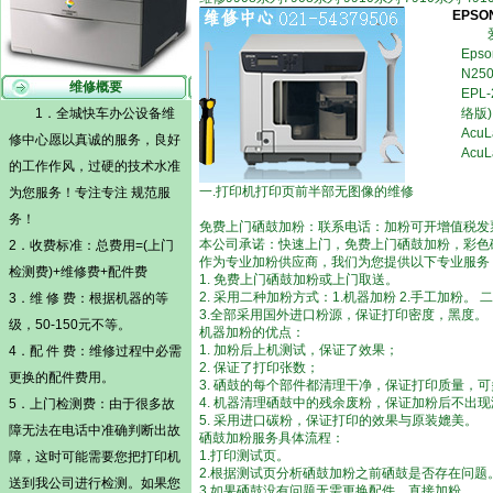
EPS
Epso
N25
维修概要
EPL
1．全城快车办公设备维
络版)
AcuL
修中心愿以真诚的服务，良好
Acu
的工作作风，过硬的技术水准
一.打印机打印页前半部无图像的维修
为您服务！专注专注 规范服
务！
免费上门硒鼓加粉：联系电话：加粉可开增值税发
本公司承诺：快速上门，免费上门硒鼓加粉，彩色
2．收费标准：总费用=(
上门
作为专业加粉供应商，我们为您提供以下专业服务
检测
费)+维修费+配件费
1. 免费上门硒鼓加粉或上门取送。
2. 采用二种加粉方式：1.机器加粉 2.手工加
3．维 修 费：根据机器的等
3.全部采用国外进口粉源，保证打印密度，黑度。
级，50-150元不等。
机器加粉的优点：
1. 加粉后上机测试，保证了效果；
4．配 件 费：维修过程中必需
2. 保证了打印张数；
更换的配件费用。
3. 硒鼓的每个部件都清理干净，保证打印质量，
4. 机器清理硒鼓中的残余废粉，保证加粉后不出
5．
上门检测
费：由于很多故
5. 采用进口碳粉，保证打印的效果与原装媲美。
障无法在电话中准确判断出故
硒鼓加粉服务具体流程：
1.打印测试页。
障，这时可能需要您把打印机
2.根据测试页分析硒鼓加粉之前硒鼓是否存在问题
送到我公司进行检测。如果您
3.如果硒鼓没有问题无需更换配件，直接加粉。