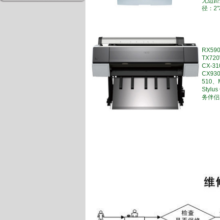
无边距介
径：2
RX590
TX720
CX-3
CX93
510、
Stylu
务伴侣 