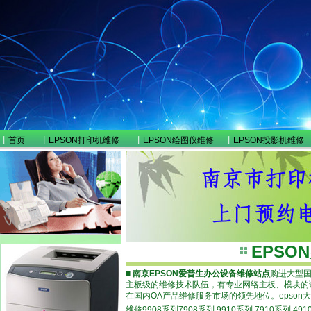
丨
首页
丨
EPSON打印机维修
丨
EPSON绘图仪维修
丨
EPSON投影机维修
EPS
■
南京EPSON爱普生办公设备维修站点
购进大型国
主板级的维修技术队伍，有专业网络主板、模块的
在国内OA产品维修服务市场的领先地位。epso
维修9908系列7908系列 9910系列 7910系列 4