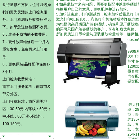
4.如果硒鼓本来有问题，需要更换配件以维持硒
觉得送修不方便，也可以选择
根据用户自己的意见，更换配件并进行加粉。
我们更为灵活的
上门检测
服
5.加粉结束后，打印测试页，检测加粉质量及打印
激光打印机,传真机，彩色打印机耗材成本降低方案
务。
上门检测
服务收费标准见
为您提供高品质国产兼容硒鼓，确保和原厂硒鼓媲
下。如果您送修检测不收费。
购买两只国产兼容硒鼓的客户，享有加粉优惠价。
所加优质进口墨粉量与原装硒鼓粉量相等，确保相
6．维修不成功的不收费用。
epso
7．硬件故障维修后一个月内
重复发生，免费再次上门服
9908
大打印幅
务。
英寸 64
8．更换原装/品牌配件保修1-
1200x
墨盒数
3个月。
内存配件
上门检测
收费标准：
硬盘配
南京上门服务范围：南京市及
部分郊区。
上门收费标准：市区周围地
最大打
区：30-50元;内环线：50元；
率：28
型：普
中环线：80元 外环线外：
约13
100-150元。
纸，卷
纸：宽2
254-