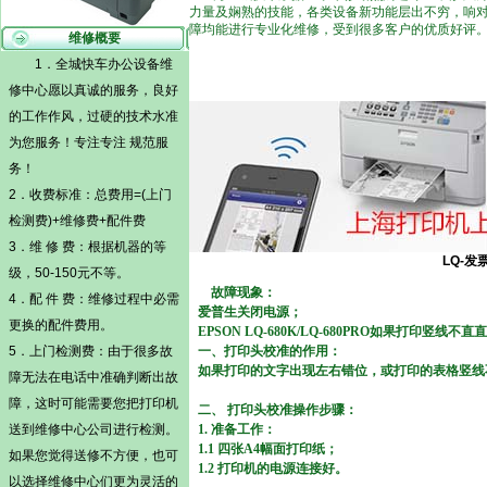
力量及娴熟的技能，各类设备新功能层出不穷，响
障均能进行专业化维修，受到很多客户的优质好评
维修概要
1．全城快车办公设备维
修中心愿以真诚的服务，良好
的工作作风，过硬的技术水准
为您服务！专注专注 规范服
务！
2．收费标准：总费用=(
上门
检测
费)+维修费+配件费
3．维 修 费：根据机器的等
LQ-
级，50-150元不等。
故障现象：
4．配 件 费：维修过程中必需
爱普生关闭电源；
更换的配件费用。
EPSON LQ-680K/LQ-680PRO如果打印竖
5．
上门检测
费：由于很多故
一、打印头校准的作用：
如果打印的文字出现左右错位，或打印的表格竖线
障无法在电话中准确判断出故
障，这时可能需要您把打印机
二、 打印头校准操作步骤：
送到维修中心公司进行检测。
1. 准备工作：
1.1 四张A4幅面打印纸；
如果您觉得送修不方便，也可
1.2 打印机的电源连接好。
以选择维修中心们更为灵活的