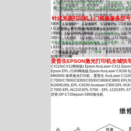
4:连续打印时间过长:暂停打印，关闭电源，
哪一种喷墨产品作为标准，现有喷墨产品在色
针式发票打印机上门维修服务型号
580K
、
LQ-580K+
、
LQ-590K
、
LQ-660K
、
LQ-670
LQ-1600K
、
断针维修
电源维修
LQ-1600K2
、
LQ-1
1900K
、
LQ-1900K2网络版
，LQ-1900K2+、
LQ-2
300+2
、
LX-800
、
LQ-100
、
LQ-150K
、
LQ-300K
、
等各类票据打印机维修维修服务（保外收费）点。
LX310
上下偏移微调
色带安装
上门维修；
老财务自己动手
點陣式打印機
爱普生EPSON激光打印机全城快
CX11N(CX11网络版)
Epson AcuLaser CX11
;
Epso
Epson EPL-2180网络版
;
Epson AcuLaser C9100
E
M8000N 保养激光打印机
；
爱普生 AcuLaser-C110
C7000
/
C7800
/
C8300
/
C8500
/
C8600
/
C8800
EPL5
6100/6100L
;
EPL-C8200
;
Aculaser-C900
EPL-N16
C7000
EPL-N1210
;
EPL-5700
；
EPL-1220
;
EPL-57
厉害
;
GP-C720
epson 5900激光机