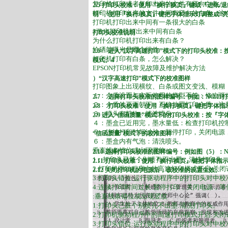
复印机打印或者复印出来的文件有竖向白条。
2.5 打印头校准：使用『换行/换页』键或『进纸
打印机打印出来的文件中间有竖向的白条，这
明”，使用『换行/换页』键把字体指示灯调整成“
打印机打印出来中间有一条很大的白条
3激光打印机打出来中间有白条
打印头校准说明
为什么打印机打印出来有白条？
给硒鼓曝光是哪个组件
2.6 进入“汉字高速打印”模式下的打印头校准
打印机打印有白条，怎么解决？
模式。4
EPSON打印机常见故障及维护解决方法
）“汉字高速打印”模式下的校准图样
打印图象上出现横纹、白条或图文变浅、模糊
１：介质设置与实际使用的类型不符：修改驱
2.7 选择打印头校准的图样编号：例如：NO.11
２：介质的正面朝下：正确放置打印介质，注
2.8 打印头校准：使用『换行/换页』键把字体指
３：喷头有脏物：清洗喷头。
2.9 进入“信函质量”模式下的打印头校准：按『
４：墨盒已近用完，墨水量低：检查打印机控
５：连续打印时间过长：暂停打印，关闭电源，等
“信函质量”模式下的校准图样
６：墨盒内有气泡：清洗喷头。
垂直线条错位或出现竖纹
2.10 选择打印头校准的图样编号：例如图（5）：N
1：打印头已脏个别喷孔不出墨：清洗打印头
2.11 打印头校准：使用『换行/换页』键把字体
2:打印机驱动程序中的高速打印模式开启:关闭
2.12 关闭打印机的电源后，该校准的设置生效。
3:打印头错位:运行驱动程序中的打印头对中校
4:连续打印时间过长:暂停打印，关闭电源，等候
:垂直线条错位或出现竖纹
1:打印头已脏个别喷孔不出墨:清洗打印头。
2:打印机驱动程序中的高速打印模式开启:关闭
3:打印头错位:运行驱动程序中的打印头对中校