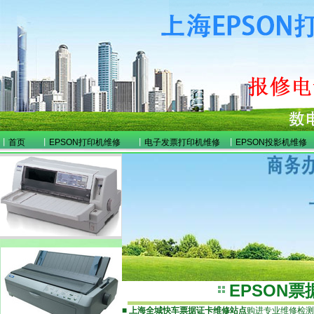
丨
首页
丨
EPSON打印机维修
丨
电子发票打印机维修
丨
EPSON投影机维修
EPSON
■
上海全城快车票据证卡维修站点
购进专业维修检测