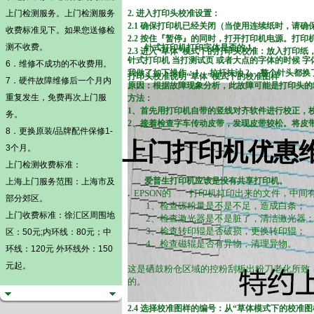
上门检测
服务。
上门检测
服务
2. 进入打印头校准设置：
2.1 确保打印机已经关闭（当使用连续纸时，请
收费标准见下。如果您送修检
2.2 按住『暂停』的同时，打开打印机电源。打
测不收费。
针式打印机打印字体是歪的 1
2.3 进入“草体”模式下的打印头校准：放入打
针式打印机 当打测试页 或者大点的字体的时候 字体
6．维修不成功的不收费用。
我做了如下操作：1、 拉杆抹油 2、 整个针头都换
打印头校准说明“草体”模式下的校准图样
7．硬件故障维修后一个月内
原因：根据故障现象分析，此故障可能是打印头的
重复发生，免费再次上门服
方法：
1、首先用打印机自带的竖线对齐软件进行校正，
务。
2、接着检查字车传动皮带，发现皮带较松。将皮
8．更换原装/品牌配件保修1-
上门打印机优惠
3个月。
上门检测
收费标准：
爱普生打印机应该是没有共享打印机。
上海上门服务范围：上海市及
EPSON的 打印机打印出来的文件，中间
.
部分郊区。
1、检查碳粉量是不是不足，造成白条；
上门收费标准：徐汇区周围地
2、检查激光器是不是脏了，清洁激光器
3、检查转印辊是否破损，更换转印辊；
区：50元;内环线：80元；中
4、检查磁辊是否有异物，清理异物。
环线：120元 外环线外：150
元起。
这是硒鼓粉仓区域的控粉刮板出粉刀老化所致
的。
2.4 选择校准图样的编号：从“草体模式下的校准