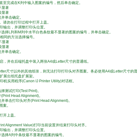
直至完成在K列中输入图案的编号，然后单击确定。
不显著
较显著
信息并单击确定。
。请勿在打印过程中打开上盖。
的打印输出，并调整打印头位置。
图案并选择L列和M列中水平白色条纹最不显著的图案的编号，并单击确定。
1)相同的方法选择编号。
纹不显著
纹较显著
信息并单击确定。
开启，并在后端托盘中装入两张A4或Letter尺寸的普通纸。
etter尺寸以外的其他纸张，则无法打印打印头对齐图案。务必使用A4或Letter尺寸的
并扩展出纸托盘扩展架。
印机实用程序(Canon IJ Printer Utility)对话框。
测试打印(Test Print)。
int Head Alignment)。
单击打印头对齐(Print Head Alignment)。
图案。
打开上盖。
nt Alignment Value)打印当前设置并结束打印头对齐。
的打印输出，并调整打印头位置。
案并选择A列中条纹最不显著的图案的编号。