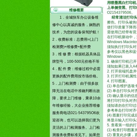
用喷墨黑白打印机
上单侧变黑、打印
维修概要
O2154379506
1．全城快车办公设备维
经常清洁打印
擦伤。打印头被热
修中心以真诚的服务，娴熟的
使打印质量下降而
技术，为您的设备保驾护航！
需使用已经带有背
在打印机驱动中，
2．收费标准：总费用=(
上门
Windows M
检测费)
+维修费+配件费
须知执行打印头对
参考仅以黑色和蓝
3．维 修 费：根据机器具体品
Windows
牌型号，100-500元价格不等
1. 确保打印机已
须知如果已装入A4
4．配 件 费：维修过程中必需
2. 打开前端托盘
更换的配件费用按市场价格。
3. 打开打印机属
4. 打印图案。
5．
上门检测费
：由于很多故
(1) 单击维护选项
障无法在电话中准确判断出故
(2) 单击打印头对
(3) 确认显示的
障，要求上门维修，秉承10余
将打印打印头对齐
年维修经验，大企业推荐维修
须知请勿在打印过
参考单击打印对齐
服务商电话021-543795O6欢
(4) 图案打印完
迎咨询，也可以选择我们更为
将显示输入打印头
5. 查看第一组
灵活的
上门检测
服务。
上门检
(1) 检查打印图
测
服务收费标准见下。如果您
(2) 重复此步