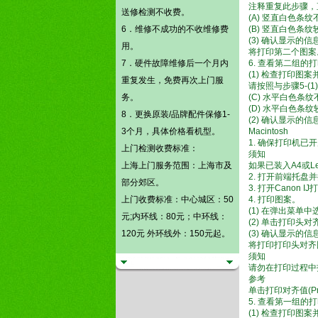
注释重复此步骤，
送修检测不收费。
(A) 竖直白色条纹
6．维修不成功的不收维修费
(B) 竖直白色条纹
(3) 确认显示的
用。
将打印第二个图案
7．硬件故障维修后一个月内
6. 查看第二组
(1) 检查打印
重复发生，免费再次上门服
请按照与步骤5-(
务。
(C) 水平白色条
(D) 水平白色条
8．更换原装/品牌配件保修1-
(2) 确认显示的
3个月，具体价格看机型。
Macintosh
1. 确保打印机已
上门检测
收费标准：
须知
上海上门服务范围：上海市及
如果已装入A4或L
2. 打开前端托盘
部分郊区。
3. 打开Canon IJ打
上门收费标准：中心城区：50
4. 打印图案。
(1) 在弹出菜单中选择
元;内环线：80元；中环线：
(2) 单击打印头对齐(Pr
120元 外环线外：150元起。
(3) 确认显示的信息并
将打印打印头对齐
须知
请勿在打印过程中
参考
单击打印对齐值(Pri
5. 查看第一组
(1) 检查打印图