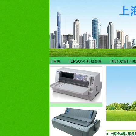
丨
首页
丨
EPSON打印机维修
丨
电子发票打印
■
上海全城快车复