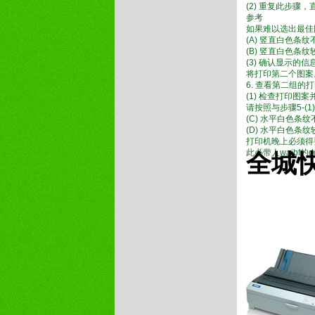
(2) 重复此步骤
参考
如果难以选出最佳
(A) 竖直白色条纹
(B) 竖直白色条纹
(3) 确认显示的信
将打印第二个图案
6. 查看第二组
(1) 检查打印图
请按照与步骤5-(
(C) 水平白色条
(D) 水平白色条
打印机晚上必须得
此必带人wajbf
全城