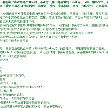
，有的
客户喜欢用黑白复印机，不论怎么样，都会遇到：不通电、卡纸、输出空白、
纸上重复 出现脏迹打印断线、易断针、跳行、字车异常、错位、打印空白、进纸异常
。
头
并使用优质平滑且背层带膜的热转印色带以减少摩擦。尽量减少打印头压力及打印温
转印色带污染后就会需要高温、高压、高速行高的设置值。污染物积聚在打印头针上
看起来无光泽或损坏打印针。
层保护的热转印色带(具有散静电和润滑作用)。经常做打印头维护保养，使用我们的
选择打印头对齐就会打印出图案，让你选择清楚的图案的数字
acintosh 如果规则的线条打印后没有对齐或打印效果不理想，请调整打印头位置。
齐时无法从前端托盘送入纸张。请务必在后端托盘中装入纸张。
色打印打印头对齐图案。
开启，然后在后端托盘中装入两张A4或Letter尺寸的普通纸。 将纸张厚度杆置于左侧。
或Letter尺寸以外的其他纸张，则无法打印打印头对齐图案。务必使用A4或Letter
并扩展出纸托盘扩展架。
性对话框。
卡。
齐。
信息并单击打印头对齐。
图案。
程中打开上盖。
值打印当前设置并结束打印头对齐。
成后，单击是。
对齐数值的对话框。
的打印输出，并调整打印头位置。
案并选择A列中条纹最不显著的图案的编号。
骤，直至完成在K列中输入图案的编号，然后单击确定。