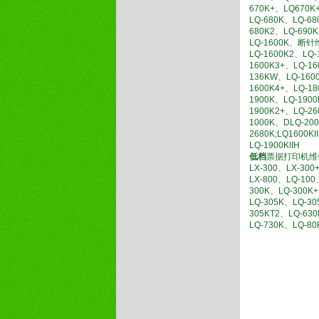
670K+、LQ670K
LQ-680K、LQ-68
680K2、LQ-690
LQ-1600K、断
LQ-1600K2、LQ-
1600K3+、LQ-1
136KW、LQ-160
1600K4+、LQ-18
1900K、LQ-190
1900K2+、LQ-2
1000K、DLQ-20
2680K;LQ1600K
LQ-1900KIIH
低档
票据打印机维
LX-300、LX-300
LX-800、LQ-100
300K、LQ-300K
LQ-305K、LQ-30
305KT2、LQ-63
LQ-730K、LQ-80