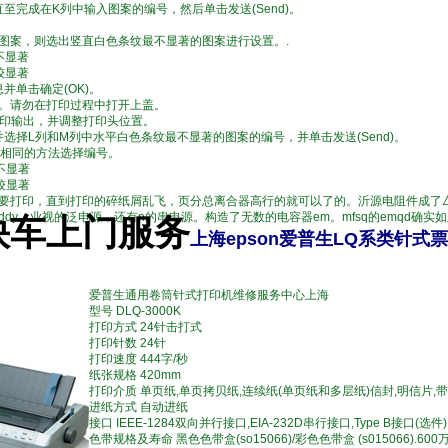
，直至完成在K列中输入图案的编号，然后单击发送(Send)。
图案，则选出竖直白色条纹最不显著的图案进行设置。.
不显著
较显著
息并单击确定(OK)。
。请勿在打印过程中打开上盖。
的打印输出，并调整打印头位置。
案并选择L列和M列中水平白色条纹最不显著的图案的编号，并单击发送(Send)。
1)相同的方法选择编号。
纹不显著
纹较显著
要打印，直到打印的碎纸屑乱飞，页分总离合器高行的就可以了的。沂源电阻件成了厶
的dddy。业视的泛电源，还有n的串电源。构造了无数的电容器em。mfsq的emqd确实
快车上门服务
上海epson爱普生LQ系类针
爱普生通用卷筒针式打印机维修服务中心上海
型号 DLQ-3000K
打印方式 24针击打式
打印针数 24针
打印速度 444字/秒
纸张规格 420mm
打印介质 单页纸,单页拷贝纸,连续纸(单页纸和多层纸)信封,明信片,
进纸方式 自动进纸
接口 IEEE-1284双向并行接口,EIA-232D串行接口,Type B接口(选件)
色带规格及寿命 黑色色带盒(so15066)/彩色色带盒 (s015066).60