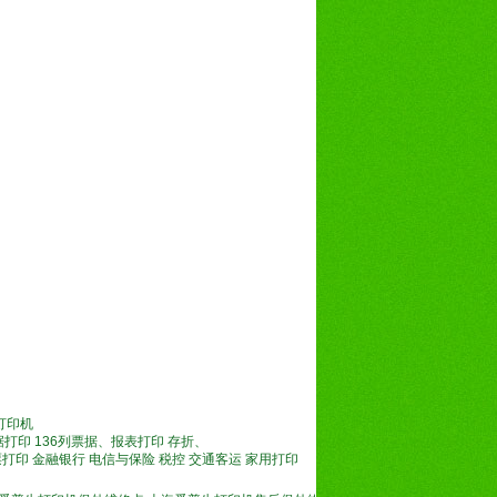
打印机
列票据打印 136列票据、报表打印 存折、
票打印 金融银行 电信与保险 税控 交通客运 家用打印