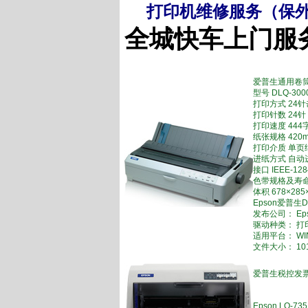
打印机维修服务（保
全城快车上门服
爱普生通用卷
型号 DLQ-300
打印方式 24
打印针数 24针
打印速度 444
纸张规格 420
打印介质 单页
进纸方式 自动
接口 IEEE-1
色带规格及寿命 黑
体积 678×28
Epson爱普生DL
发布公司： Ep
驱动种类： 打
适用平台： WIN
文件大小： 101
爱普生税控发票
Epson LQ-