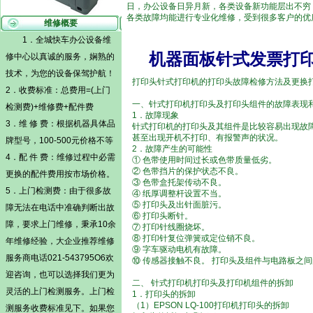
日，办公设备日异月新，各类设备新功能层出不穷
各类故障均能进行专业化维修，受到很多客户的优
维修概要
1．全城快车办公设备维
机器面板针式发票打
修中心以真诚的服务，娴熟的
技术，为您的设备保驾护航！
打印头针式打印机的打印头故障检修方法及更换
2．收费标准：总费用=(
上门
一、针式打印机打印头及打印头组件的故障表现
检测费)
+维修费+配件费
1．故障现象
3．维 修 费：根据机器具体品
针式打印机的打印头及其组件是比较容易出现故
甚至出现开机不打印、有报警声的状况。
牌型号，100-500元价格不等
2．故障产生的可能性
4．配 件 费：维修过程中必需
① 色带使用时间过长或色带质量低劣。
② 色带挡片的保护状态不良。
更换的配件费用按市场价格。
③ 色带盒托架传动不良。
5．
上门检测费
：由于很多故
④ 纸厚调整杆设置不当。
⑤ 打印头及出针面脏污。
障无法在电话中准确判断出故
⑥ 打印头断针。
障，要求上门维修，秉承10余
⑦ 打印针线圈烧坏。
⑧ 打印针复位弹簧或定位销不良。
年维修经验，大企业推荐维修
⑨ 字车驱动电机有故障。
服务商电话021-543795O6欢
⑩ 传感器接触不良。 打印头及组件与电路板之
迎咨询，也可以选择我们更为
二、 针式打印机打印头及打印机组件的拆卸
灵活的
上门检测
服务。
上门检
1．打印头的拆卸
（1）EPSON LQ-100打印机打印头的拆卸
测
服务收费标准见下。如果您