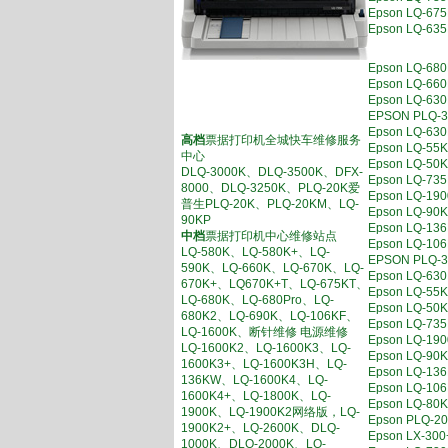
Epson LQ
Epson LQ
Epson LQ-
Epson LQ
Epson LQ-
EPSON PL
Epson LQ
高档
票据打印机全城快车维修服务
Epson LQ
中心
Epson LQ-
DLQ-3000K、DLQ-3500K、DFX-
Epson LQ-
8000、DLQ-3250K、PLQ-20K爱
Epson LQ-
普生PLQ-20K、PLQ-20KM、LQ-
Epson LQ-
90KP
Epson LQ
中档
票据打印机中心维修站点
Epson LQ-
LQ-580K、LQ-580K+、LQ-
EPSON PL
590K、LQ-660K、LQ-670K、LQ-
Epson LQ
670K+、LQ670K+T、LQ-675KT、
Epson LQ-
LQ-680K、LQ-680Pro、LQ-
Epson LQ-
680K2、LQ-690K、LQ-106KF、
Epson LQ-
LQ-1600K、断针维修 电源维修
Epson LQ-
LQ-1600K2、LQ-1600K3、LQ-
Epson LQ-
1600K3+、LQ-1600K3H、LQ-
Epson LQ-
136KW、LQ-1600K4、LQ-
Epson LQ-
1600K4+、LQ-1800K、LQ-
Epson LQ-
1900K、LQ-1900K2网络版，LQ-
Epson PL
1900K2+、LQ-2600K、DLQ-
Epson LX-
1000K、DLQ-2000K、LQ-