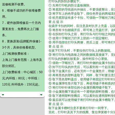
打印头的拆卸步骤如下。
送修检测不收费。
① 先将打印机的防尘盖板摘除。
② 将底部的导纸器向外抽出，不要强硬掰出，应
6．维修不成功的不收维修费
③ 将字车上的色带盒取下，捏住色带盒的两端直
用。
④ 机壳底部设有多个卡扣，可借助一字螺丝刀将
要 点 提 示
7．硬件故障维修后一个月内
在撬开卡扣的同时，应注意及时扒开上壳盖，以
重复发生，免费再次上门服
⑤ 将所有卡扣都撬开后，即可将上壳盖打开。
⑥ 在拆卸打印头之前，将打印头与打印辊之间的
务。
⑦ 使用十字螺丝刀拧开上部的一个固定螺钉。
8．更换原装/品牌配件保修1-
⑧ 用手指捏住打印头两侧，然后上提，即可将
要 点 提 示
3个月，具体价格看机型。
在拔下打印头时，不要拉伤打印头上的数据线。
上门检测
收费标准：
⑨ 将打印头与电路板之间的数据线直接拔下。
打印头的拆解比较复杂，操作时应小心谨慎。
上海上门服务范围：上海市及
① 借助一字螺丝刀，将打印针外侧的金属卡扣
部分郊区。
② 卸下打印头的外壳后，可以看到有一个起压
③ 取下金属片后，还有另外一个金属垫片，用
上门收费标准：中心城区：50
④ 再将黑色的塑料盖取下。同样，取下时要注意
元;内环线：80元；中环线：
⑤ 取下黑色塑料盖后，使用镊子将固定打印针
⑥ 将金属弹性垫片取下后，再使用镊子将棉质的
120元 外环线外：150元起。
⑦ 将打印针针体部位的小金属垫圈用镊子取下。
⑧ 小金属垫圈下面还有一个透明的塑料垫圈，也
⑨ 取下透明塑料垫圈后，可以看到在透明塑料
⑩ 最后就可以使用镊子将打印针的金属卡槽取下
要 点 提 示
取下金属卡槽时注意不要将打印针一同带下。
至此，打印针及其下方的线圈、复位弹簧都十分