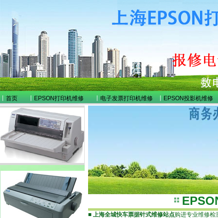
丨
首页
丨
EPSON打印机维修
丨
电子发票打印机维修
丨
EPSON投影机维修
EPS
■
上海全城快车票据针式维修站点
购进专业维修检