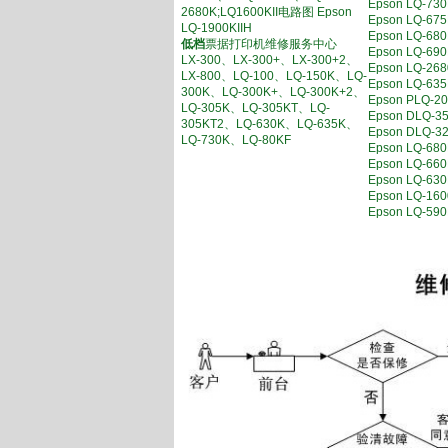
Epson LQ
2680K;LQ1600KII电路图 Epson
Epson LQ
LQ-1900KIIH
Epson LQ-6
低档
票据打印机维修服务中心
Epson LQ-
LX-300、LX-300+、LX-300+2、
Epson LQ-
LX-800、LQ-100、LQ-150K、LQ-
Epson LQ
300K、LQ-300K+、LQ-300K+2、
Epson PL
LQ-305K、LQ-305KT、LQ-
Epson DL
305KT2、LQ-630K、LQ-635K、
Epson DL
LQ-730K、LQ-80KF
Epson LQ-
Epson LQ
Epson LQ-
Epson LQ-1
Epson LQ