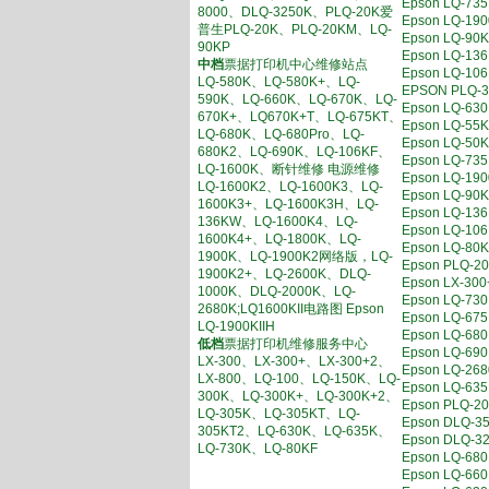
Epson LQ-
8000、DLQ-3250K、PLQ-20K爱
Epson LQ-
普生PLQ-20K、PLQ-20KM、LQ-
Epson LQ-
90KP
Epson LQ
中档
票据打印机中心维修站点
Epson LQ-
LQ-580K、LQ-580K+、LQ-
EPSON PL
590K、LQ-660K、LQ-670K、LQ-
Epson LQ
670K+、LQ670K+T、LQ-675KT、
Epson LQ-
LQ-680K、LQ-680Pro、LQ-
Epson LQ-
680K2、LQ-690K、LQ-106KF、
Epson LQ-
LQ-1600K、断针维修 电源维修
Epson LQ-
LQ-1600K2、LQ-1600K3、LQ-
Epson LQ-
1600K3+、LQ-1600K3H、LQ-
Epson LQ-
136KW、LQ-1600K4、LQ-
Epson LQ-
1600K4+、LQ-1800K、LQ-
Epson LQ-
1900K、LQ-1900K2网络版，LQ-
Epson PL
1900K2+、LQ-2600K、DLQ-
Epson LX-
1000K、DLQ-2000K、LQ-
Epson LQ
2680K;LQ1600KII电路图 Epson
Epson LQ
LQ-1900KIIH
Epson LQ-6
低档
票据打印机维修服务中心
Epson LQ-
LX-300、LX-300+、LX-300+2、
Epson LQ-
LX-800、LQ-100、LQ-150K、LQ-
Epson LQ
300K、LQ-300K+、LQ-300K+2、
Epson PL
LQ-305K、LQ-305KT、LQ-
Epson DL
305KT2、LQ-630K、LQ-635K、
Epson DL
LQ-730K、LQ-80KF
Epson LQ-
Epson LQ