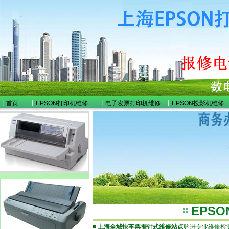
丨
首页
丨
EPSON打印机维修
丨
电子发票打印机维修
丨
EPSON投影机维修
EPS
■
上海全城快车票据针式维修站点
购进专业维修检