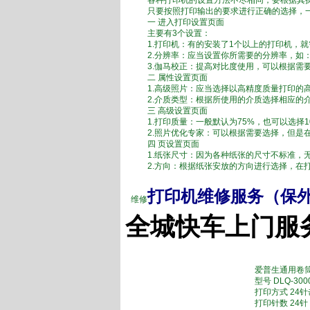
各种打印机的设置方法不尽相同，要根据其操
只要按照打印输出的要求进行正确的选择，一
一 进入打印设置页面
主要有3个设置：
1.打印机：有的安装了1个以上的打印机，就
2.分辨率：应当设置你所需要的分辨率，如：20
3.伽马校正：提高对比度使用，可以根据需要
二 属性设置页面
1.高级照片：应当选择以高精度质量打印的高
2.介质类型：根据所使用的介质选择相应的介
三 高级设置页面
1.打印质量：一般默认为75%，也可以选择1
2.照片优化专家：可以根据需要选择，但是在
四 页设置页面
1.纸张尺寸：因为各种纸张的尺寸不标准，无
2.方向：根据纸张安放的方向进行选择，在打
打印机维修服务（保
维修
全城快车上门服
爱普生通用卷
型号 DLQ-300
打印方式 24
打印针数 24针