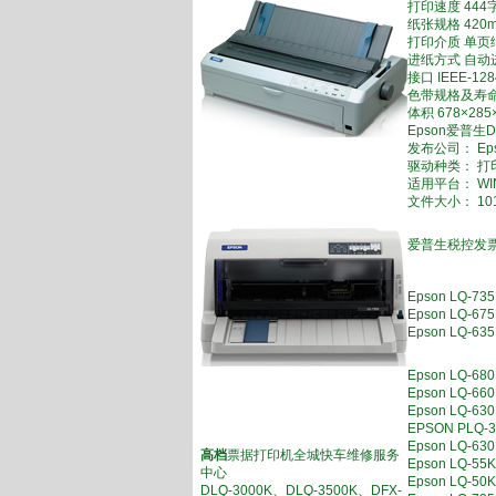
打印速度 444
纸张规格 420
打印介质 单页
进纸方式 自动
接口 IEEE-1
色带规格及寿命 黑
体积 678×28
Epson爱普生DL
发布公司： Ep
驱动种类： 打
适用平台： WIN
文件大小： 101
爱普生税控发票
Epson LQ-
Epson LQ
Epson LQ
Epson LQ-
Epson LQ
Epson LQ-
EPSON PL
Epson LQ
高档
票据打印机全城快车维修服务
Epson LQ
中心
Epson LQ-
DLQ-3000K、DLQ-3500K、DFX-