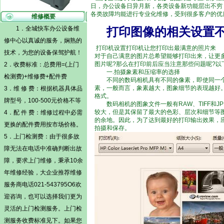
日，办公设备日异月新，各类设备新功能层出不穷
各类故障均能进行专业化维修，受到很多客户的优
维修概要
1．全城快车办公设备维
打印图像的相关设置
修中心以真诚的服务，娴熟的
打印机设置打印机让您打印出最满意的照片来
技术，为您的设备保驾护航！
对于自己满意的图片总希望能够打印出来，让更
图片呢?那么在打印前后应当注意那些问题呢?
2．收费标准：总费用=(
上门
一.拍摄象素和压缩率的选择
检测费)
+维修费+配件费
不同的数码相机具有不同的像素，即使同一个
素，一般而言，象素越大，图象细节的表现越好
3．维 修 费：根据机器具体品
格式。
牌型号，100-500元价格不等
数码相机的图象文件一般有RAW、TIFF和JP
较大，但是其保留了最大的色彩、层次和细节等图
4．配 件 费：维修过程中必需
的余地。因此，为了达到最好的打印输出效果，应
更换的配件费用按市场价格。
拍摄和保存。
5．
上门检测费
：由于很多故
障无法在电话中准确判断出故
障，要求上门维修，秉承10余
年维修经验，大企业推荐维修
服务商电话021-543795O6欢
迎咨询，也可以选择我们更为
灵活的
上门检测
服务。
上门检
测
服务收费标准见下。如果您