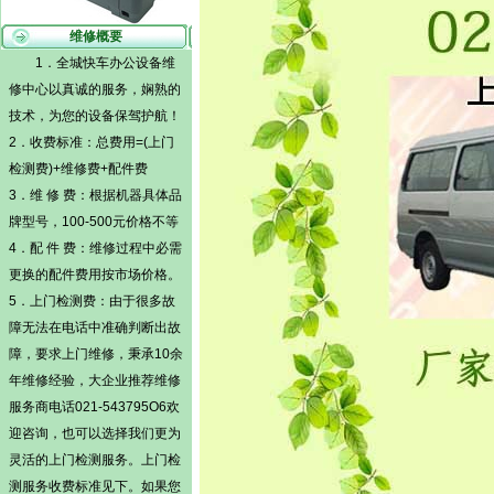
维修概要
1．全城快车办公设备维
修中心以真诚的服务，娴熟的
技术，为您的设备保驾护航！
2．收费标准：总费用=(
上门
检测费)
+维修费+配件费
3．维 修 费：根据机器具体品
牌型号，100-500元价格不等
4．配 件 费：维修过程中必需
更换的配件费用按市场价格。
5．
上门检测费
：由于很多故
障无法在电话中准确判断出故
障，要求上门维修，秉承10余
年维修经验，大企业推荐维修
服务商电话021-543795O6欢
迎咨询，也可以选择我们更为
灵活的
上门检测
服务。
上门检
测
服务收费标准见下。如果您