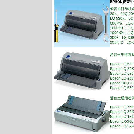
EPSON爱普
爱普生打印机
20K、PLQ-20
LQ-580K、LQ
680Pro、LQ-
1600K3+、LQ
1900K2+、LQ-
300+、LX-30
305KT2、LQ-
爱普生平推票
Epson LQ-
Epson LQ
Epson LQ-
Epson LQ
Epson DLQ
Epson LQ
爱普生通用卷
Epson LQ-
Epson LQ-
Epson LQ
Epson LX-
Epson LQ