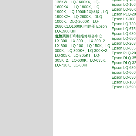
136KW、LQ-1600K4、LQ-
Epson LQ-
1600K4+、LQ-1800K、LQ-
Epson LQ-
1900K、LQ-1900K2网络版，LQ-
Epson PL
1900K2+、LQ-2600K、DLQ-
Epson LX-
1000K、DLQ-2000K、LQ-
Epson LQ
2680K;LQ1600KII电路图 Epson
Epson LQ
LQ-1900KIIH
Epson LQ-6
低档
票据打印机维修服务中心
Epson LQ-
LX-300、LX-300+、LX-300+2、
Epson LQ-
LX-800、LQ-100、LQ-150K、LQ-
Epson LQ
300K、LQ-300K+、LQ-300K+2、
Epson PL
LQ-305K、LQ-305KT、LQ-
Epson DL
305KT2、LQ-630K、LQ-635K、
Epson DL
LQ-730K、LQ-80KF
Epson LQ-
Epson LQ
Epson LQ-
Epson LQ-1
Epson LQ