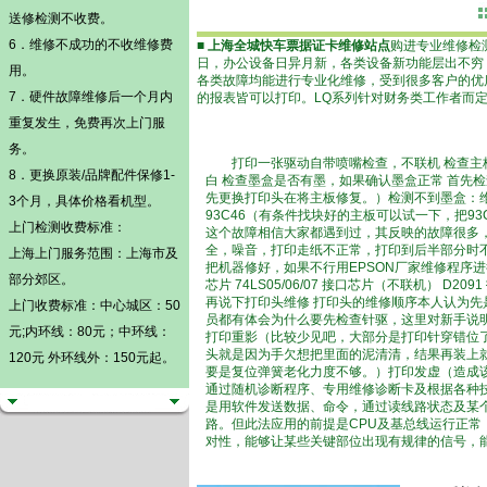
送修检测不收费。
6．维修不成功的不收维修费
■
上海全城快车票据证卡维修站点
购进专业维修检
日，办公设备日异月新，各类设备新功能层出不穷
用。
各类故障均能进行专业化维修，受到很多客户的优
7．硬件故障维修后一个月内
的报表皆可以打印。LQ系列针对财务类工作者而
重复发生，免费再次上门服
务。
打印一张驱动自带喷嘴检查，不联机 检查主板
8．更换原装/品牌配件保修1-
白 检查墨盒是否有墨，如果确认墨盒正常 首先检
先更换打印头在将主板修复。）检测不到墨盒：
3个月，具体价格看机型。
93C46（有条件找块好的主板可以试一下，把9
上门检测
收费标准：
这个故障相信大家都遇到过，其反映的故障很多，
全，噪音，打印走纸不正常，打印到后半部分时不
上海上门服务范围：上海市及
把机器修好，如果不行用EPSON厂家维修程序进行
部分郊区。
芯片 74LS05/06/07 接口芯片（不联机） D2
再说下打印头维修 打印头的维修顺序本人认为
上门收费标准：中心城区：50
员都有体会为什么要先检查针驱，这里对新手说明
元;内环线：80元；中环线：
打印重影（比较少见吧，大部分是打印针穿错位
头就是因为手欠想把里面的泥清清，结果再装上
120元 外环线外：150元起。
要是复位弹簧老化力度不够。）打印发虚（造成
通过随机诊断程序、专用维修诊断卡及根据各种
是用软件发送数据、命令，通过读线路状态及某
路。但此法应用的前提是CPU及基总线运行正常
对性，能够让某些关键部位出现有规律的信号，