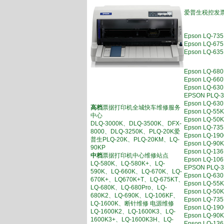
爱普生税控发票
Epson LQ-
Epson LQ
Epson LQ
Epson LQ-
Epson LQ
Epson LQ-
EPSON PL
Epson LQ
高档
票据打印机全城快车维修服务
Epson LQ-
中心
Epson LQ-
DLQ-3000K、DLQ-3500K、DFX-
Epson LQ-
8000、DLQ-3250K、PLQ-20K爱
Epson LQ-
普生PLQ-20K、PLQ-20KM、LQ-
Epson LQ-
90KP
Epson LQ
中档
票据打印机中心维修站点
Epson LQ-
LQ-580K、LQ-580K+、LQ-
EPSON PL
590K、LQ-660K、LQ-670K、LQ-
Epson LQ
670K+、LQ670K+T、LQ-675KT、
Epson LQ-
LQ-680K、LQ-680Pro、LQ-
Epson LQ-
680K2、LQ-690K、LQ-106KF、
Epson LQ-
LQ-1600K、断针维修 电源维修
Epson LQ-
LQ-1600K2、LQ-1600K3、LQ-
Epson LQ-
1600K3+、LQ-1600K3H、LQ-
Epson LQ-