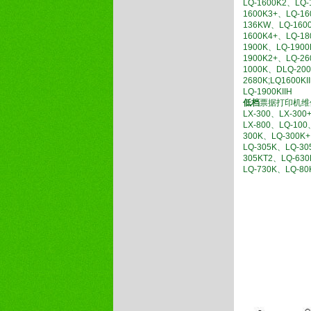
LQ-1600K2、LQ-
1600K3+、LQ-1
136KW、LQ-160
1600K4+、LQ-18
1900K、LQ-190
1900K2+、LQ-2
1000K、DLQ-20
2680K;LQ1600K
LQ-1900KIIH
低档
票据打印机维
LX-300、LX-300
LX-800、LQ-100
300K、LQ-300K
LQ-305K、LQ-30
305KT2、LQ-63
LQ-730K、LQ-80