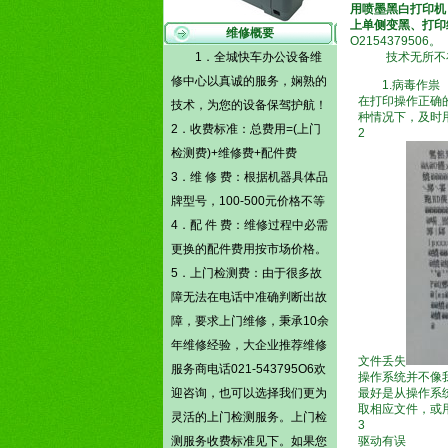
用喷墨黑白打印机
上单侧变黑、打印
维修概要
O2154379506
1．全城快车办公设备维
技术无所不在
修中心以真诚的服务，娴熟的
1.病毒作祟
在打印操作正确
技术，为您的设备保驾护航！
种情况下，及时
2．收费标准：总费用=(
上门
2
检测费)
+维修费+配件费
3．维 修 费：根据机器具体品
牌型号，100-500元价格不等
4．配 件 费：维修过程中必需
更换的配件费用按市场价格。
5．
上门检测费
：由于很多故
障无法在电话中准确判断出故
障，要求上门维修，秉承10余
年维修经验，大企业推荐维修
文件丢失
服务商电话021-543795O6欢
操作系统并不像
迎咨询，也可以选择我们更为
最好是从操作系
取相应文件，或
灵活的
上门检测
服务。
上门检
3
测
服务收费标准见下。如果您
驱动有误