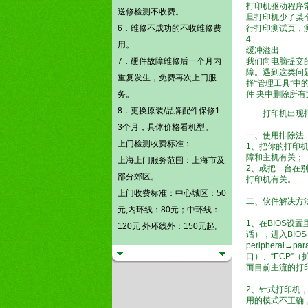
打印机驱动程序
送修检测不收费。
旦打印机少了某
6．维修不成功的不收维修费
行打印测试页，
4
用。
缓冲溢出
7．硬件故障维修后一个月内
我们向电脑提交
障。遇到这类问
重复发生，免费再次上门服
择“管理工具”中的“
务。
件 夹中删除所有文
8．更换原装/品牌配件保修1-
打印机出现
3个月，具体价格看机型。
一、使用排除法
上门检测
收费标准：
1、把你的打印
障和主机有关；
上海上门服务范围：上海市及
2、或把一台在
部分郊区。
打印机有关。
上门收费标准：中心城区：50
二、软件解决方
元;内环线：80元；中环线：
1、在BIOS设
120元 外环线外：150元起。
话），进入BIOS，“
peripheral→
口）、“ECP”
而目前主流的打印
2、针式打印机
用的模式不正确