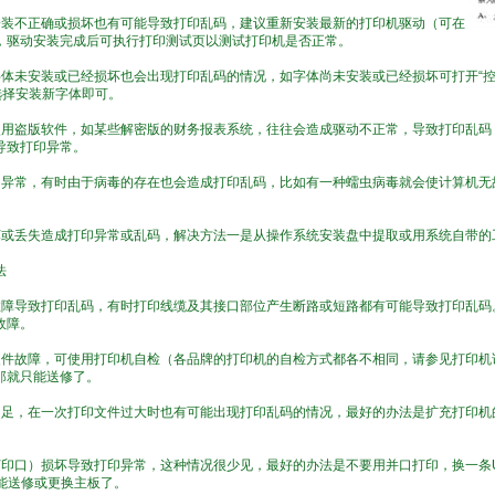
安装不正确或损坏也有可能导致打印乱码，建议重新安装最新的打印机驱动（可在
，驱动安装完成后可执行打印测试页以测试打印机是否正常。
字体未安装或已经损坏也会出现打印乱码的情况，如字体尚未安装或已经损坏可打开“控
选择安装新字体即可。
使用盗版软件，如某些解密版的财务报表系统，往往会造成驱动不正常，导致打印乱码
导致打印异常。
印异常，有时由于病毒的存在也会造成打印乱码，比如有一种蠕虫病毒就会使计算机无
坏或丢失造成打印异常或乱码，解决方法一是从操作系统安装盘中提取或用系统自带的
法
障导致打印乱码，有时打印线缆及其接口部位产生断路或短路都有可能导致打印乱码。可以在
故障。
硬件故障，可使用打印机自检（各品牌的打印机的自检方式都各不相同，请参见打印机
那就只能送修了。
不足，在一次打印文件过大时也有可能出现打印乱码的情况，最好的办法是扩充打印机
。
打印口）损坏导致打印异常，这种情况很少见，最好的办法是不要用并口打印，换一条
只能送修或更换主板了。