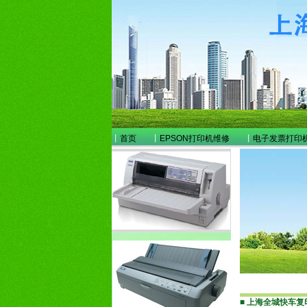
丨
首页
丨
EPSON打印机维修
丨
电子发票打印
■
上海全城快车复