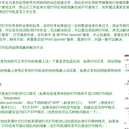
常常会与某些应用程序共用相同的动态链接文件，因此在对应用程序频繁执行卸载和
个驱动文件，那么它工作起来出现打印乱码的现象也就不可避免了。此时建议重新安
测试打印机是否工作正常。
的打印任务有时会堆积起来，这些任务如果超过一定的数值或者任务过大，就会导致
题，可以首先尝试取消打印作业，无法解决的话，可以重启系统和打印机，再无法解决
服务”，打开服务列表，在列表中 选 择“Print Spooler”服务，中止此服务。接着在安装盘 的
件，稍等片刻，再重新启动“Print Spooler”服务，重新打印，问题一般可以解决。
打印乱码故障现象的解决方法
机拿到别的可正常打印的电脑上试一下看是否也是乱码，如果打印正常，则证明故
别的电脑上使用正常的打印机连到你的电脑上试试看，如果正常则说明故障和你的
法
置里更改打印机并行口模式（如果你是使用传统的打印线而不是USB打印线的
Integrated
parallel port mode”，有以下四种模式“SPP”（标准并行口）、“EPP”（增强并行
（扩展并行口），“ECP EPP”，如果你的打印机型号较老，则建议设为SPP模式，
机则建议设为ECP EPP模式（当然你也可以几种模式都试一下）。
，包括普通针式打印机和票据针式打印机有LQ仿真和自身打印两种模式，如果使
，打印也有可能出现乱码的现象（在打印机属性里可以更改打印模式）。