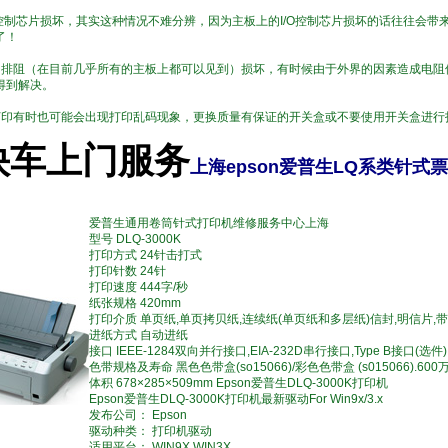
/O控制芯片损坏，其实这种情况不难分辨，因为主板上的I/O控制芯片损坏的话往往会
了！
的排阻（在目前几乎所有的主板上都可以见到）损坏，有时候由于外界的因素造成电阻
得到解决。
打印有时也可能会出现打印乱码现象，更换质量有保证的开关盒或不要使用开关盒进行
快车上门服务
上海epson爱普生LQ系类针
爱普生通用卷筒针式打印机维修服务中心上海
型号 DLQ-3000K
打印方式 24针击打式
打印针数 24针
打印速度 444字/秒
纸张规格 420mm
打印介质 单页纸,单页拷贝纸,连续纸(单页纸和多层纸)信封,明信片,
进纸方式 自动进纸
接口 IEEE-1284双向并行接口,EIA-232D串行接口,Type B接口(选件)
色带规格及寿命 黑色色带盒(so15066)/彩色色带盒 (s015066).60
体积 678×285×509mm Epson爱普生DLQ-3000K打印机
Epson爱普生DLQ-3000K打印机最新驱动For Win9x/3.x
发布公司： Epson
驱动种类： 打印机驱动
适用平台： WIN9X,WIN3X