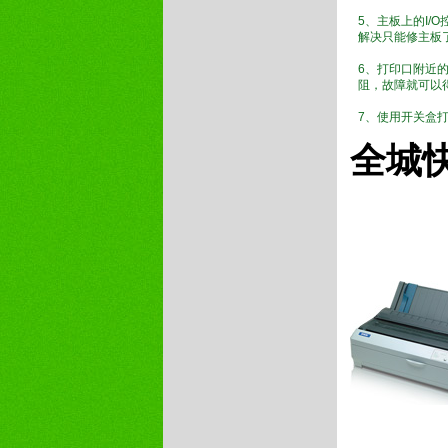
5、主板上的I
解决只能修主板
6、打印口附近
阻，故障就可以
7、使用开关盒
全城