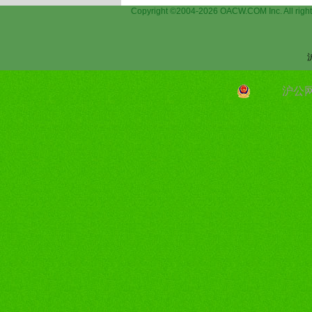
Copyright ©2004-2026 OACW.COM Inc.
沪公网安