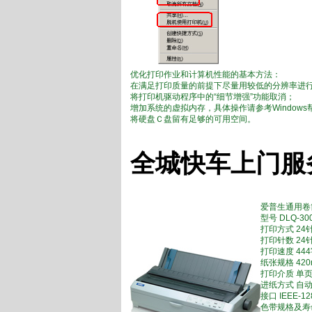
优化打印作业和计算机性能的基本方法：
在满足打印质量的前提下尽量用较低的分辨率进
将打印机驱动程序中的“细节增强”功能取消；
增加系统的虚拟内存，具体操作请参考Windows
将硬盘Ｃ盘留有足够的可用空间。
全城快车上门服
爱普生通用卷
型号 DLQ-30
打印方式 24
打印针数 24
打印速度 444
纸张规格 420
打印介质 单页
进纸方式 自
接口 IEEE-1
色带规格及寿命 