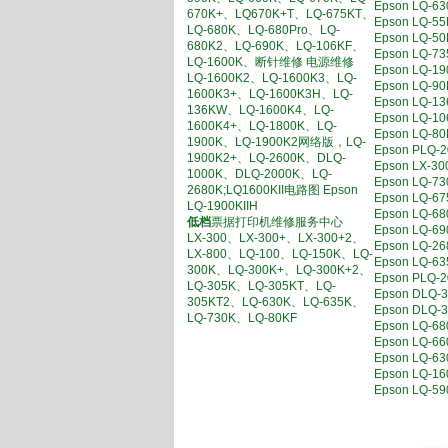
Epson L
670K+、LQ670K+T、LQ-675KT、
Epson LQ
LQ-680K、LQ-680Pro、LQ-
Epson LQ
680K2、LQ-690K、LQ-106KF、
Epson LQ
LQ-1600K、断针维修 电源维修
Epson LQ
LQ-1600K2、LQ-1600K3、LQ-
Epson LQ
1600K3+、LQ-1600K3H、LQ-
Epson LQ
136KW、LQ-1600K4、LQ-
Epson LQ
1600K4+、LQ-1800K、LQ-
Epson LQ
1900K、LQ-1900K2网络版，LQ-
Epson P
1900K2+、LQ-2600K、DLQ-
Epson LX
1000K、DLQ-2000K、LQ-
Epson LQ
2680K;LQ1600KII电路图 Epson
Epson LQ
LQ-1900KIIH
Epson LQ-
低档
票据打印机维修服务中心
Epson LQ
LX-300、LX-300+、LX-300+2、
Epson LQ
LX-800、LQ-100、LQ-150K、LQ-
Epson LQ
300K、LQ-300K+、LQ-300K+2、
Epson PL
LQ-305K、LQ-305KT、LQ-
Epson DL
305KT2、LQ-630K、LQ-635K、
Epson DL
LQ-730K、LQ-80KF
Epson LQ
Epson L
Epson LQ
Epson LQ-
Epson LQ