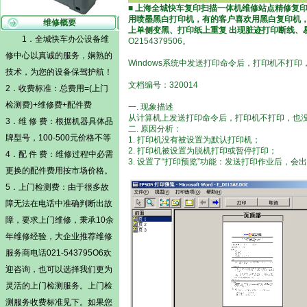
■
上海全城快车复印扫描一体机维修站点
精修复
用喷墨黑白打印机，有的
客户喜欢用黑白复印机
维修概要
上单侧变黑、打印纸上重复 出现脏迹打印断线、
1．全城快车办公设备维
O2154379506。
修中心以真诚的服务，娴熟的
Windows系统中发送打印命令后，打印机不打
技术，为您的设备保驾护航！
文档编号：320014
2．收费标准：总费用=(
上门
检测费)
+维修费+配件费
一. 现象描述
从计算机上发送打印命令后，打印机不打印，也
3．维 修 费：根据机器具体品
二. 原因分析：
牌型号，100-500元价格不等
1. 打印机没有被设置为默认打印机；
2. 打印机被设置为脱机打印或暂停打印；
4．配 件 费：维修过程中必需
3. 设置了“打印预览”功能：发送打印作业后，
更换的配件费用按市场价格。
5．
上门检测费
：由于很多故
障无法在电话中准确判断出故
障，要求上门维修，秉承10余
年维修经验，大企业推荐维修
服务商电话021-543795O6欢
迎咨询，也可以选择我们更为
灵活的
上门检测
服务。
上门检
测
服务收费标准见下。如果您