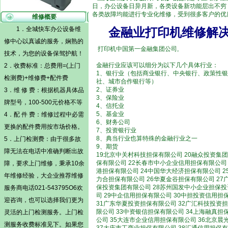
日，办公设备日异月新，各类设备新功能层出不穷
各类故障均能进行专业化维修，受到很多客户的优
维修概要
1．全城快车办公设备维
金融业
打印机维修解
修中心以真诚的服务，娴熟的
打印机中国第一金融集团公司,
技术，为您的设备保驾护航！
金融行业应该可以细分为以下几个具体行业：
2．收费标准：总费用=(
上门
1、银行业（包括商业银行、中央银行、政策性
检测费)
+维修费+配件费
社、城市合作银行等）
2、证券业
3．维 修 费：根据机器具体品
3、保险业
牌型号，100-500元价格不等
4、信托业
5、基金业
4．配 件 费：维修过程中必需
6、财务公司
更换的配件费用按市场价格。
7、投资银行业
8、典当行业也算特殊的金融行业之一
5．
上门检测费
：由于很多故
9、期货
障无法在电话中准确判断出故
19北京中关村科技担保有限公司 20融众投资集团
保有限公司 22长春市中小企业信用担保有限公司 
障，要求上门维修，秉承10余
港担保有限公司 24中国华大经济担保有限公司 2
年维修经验，大企业推荐维修
力合担保有限公司 26华夏金谷担保有限公司 27
保投资集团有限公司 28苏州国发中小企业担保
服务商电话021-543795O6欢
司 29中企信用担保有限公司 30中担投资信用担
迎咨询，也可以选择我们更为
31广东华夏投资担保有限公司 32广汇科技投资
限公司 33中资银信担保有限公司 34上海融真担
灵活的
上门检测
服务。
上门检
公司 35大连市企业信用担保有限公司 36北京
测
服务收费标准见下。如果您