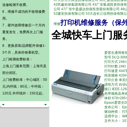
37大庆市工商业担保有限公司 38汇通信用担保有
42民鑫担保集团有限公司 43广东集成投资担保
送修检测不收费。
公司 47广东中盈盛达担保投资股份有限公司 4
6．维修不成功的不收维修费
52建安担保有限公司 53大连长江信用担保有限
用。
打印机维修服务（保
维修
7．硬件故障维修后一个月内
全城快车上门服
重复发生，免费再次上门服
务。
8．更换原装/品牌配件保修1-
3个月，具体价格看机型。
爱普生通用卷
型号 DLQ-300
上门检测
收费标准：
打印方式 24
上海上门服务范围：上海市及
打印针数 24针
打印速度 444
部分郊区。
纸张规格 420
上门收费标准：中心城区：50
打印介质 单页
进纸方式 自动
元;内环线：80元；中环线：
接口 IEEE-1
120元 外环线外：150元起。
色带规格及寿命 黑
体积 678×28
Epson爱普生DL
发布公司： Ep
驱动种类： 打
适用平台： WIN
文件大小： 101