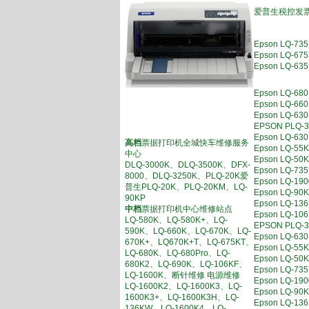
爱普生税控发票
Epson LQ-
Epson LQ
Epson LQ
Epson LQ-
Epson LQ
Epson LQ-
EPSON PL
Epson LQ
高档
票据打印机全城快车维修服务
Epson LQ
中心
Epson LQ-
DLQ-3000K、DLQ-3500K、DFX-
Epson LQ-
8000、DLQ-3250K、PLQ-20K爱
Epson LQ-
普生PLQ-20K、PLQ-20KM、LQ-
Epson LQ-
90KP
Epson LQ
中档
票据打印机中心维修站点
Epson LQ-
LQ-580K、LQ-580K+、LQ-
EPSON PL
590K、LQ-660K、LQ-670K、LQ-
Epson LQ
670K+、LQ670K+T、LQ-675KT、
Epson LQ-
LQ-680K、LQ-680Pro、LQ-
Epson LQ-
680K2、LQ-690K、LQ-106KF、
Epson LQ-
LQ-1600K、断针维修 电源维修
Epson LQ-
LQ-1600K2、LQ-1600K3、LQ-
Epson LQ-
1600K3+、LQ-1600K3H、LQ-
Epson LQ-
136KW、LQ-1600K4、LQ-