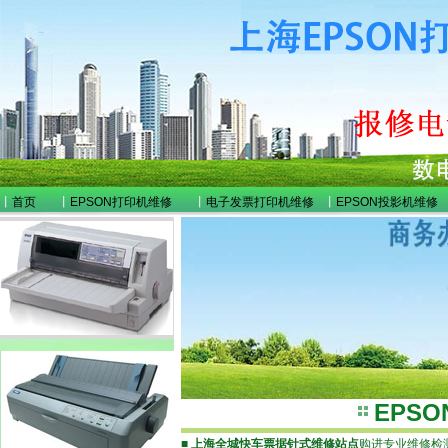
丨
首页
丨
EPSON打印机维修
丨
电子发票打印机维修
丨
EPSON投影机维修
EPS
■
上海全城快车票据针式维修站点
购进专业维修检