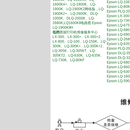
Epson LQ-
1600K4+、LQ-1800K、LQ-
Epson LQ-
1900K、LQ-1900K2网络版，LQ-
Epson PL
1900K2+、LQ-2600K、DLQ-
Epson LX-
1000K、DLQ-2000K、LQ-
Epson LQ
2680K;LQ1600KII电路图 Epson
Epson LQ
LQ-1900KIIH
Epson LQ-6
低档
票据打印机维修服务中心
Epson LQ-
LX-300、LX-300+、LX-300+2、
Epson LQ-
LX-800、LQ-100、LQ-150K、LQ-
Epson LQ
300K、LQ-300K+、LQ-300K+2、
Epson PL
LQ-305K、LQ-305KT、LQ-
Epson DL
305KT2、LQ-630K、LQ-635K、
Epson DL
LQ-730K、LQ-80KF
Epson LQ-
Epson LQ
Epson LQ-
Epson LQ-1
Epson LQ