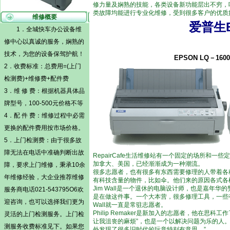
修力量及娴熟的技能，各类设备新功能层出不穷，
类故障均能进行专业化维修，受到很多客户的优质
维修概要
爱普生E
1．全城快车办公设备维
修中心以真诚的服务，娴熟的
技术，为您的设备保驾护航！
EPSON LQ－1
2．收费标准：总费用=(
上门
检测费)
+维修费+配件费
3．维 修 费：根据机器具体品
牌型号，100-500元价格不等
4．配 件 费：维修过程中必需
更换的配件费用按市场价格。
5．
上门检测费
：由于很多故
障无法在电话中准确判断出故
RepairCafe生活维修站有一个固定的场所和
加拿大、美国，已经渐渐成为一种潮流。
障，要求上门维修，秉承10余
很多志愿者，也有很多有东西需要修理的人带着各
年维修经验，大企业推荐维修
有科技含量的物件，比如伞。他们来的原因各式各
Jim Wall是一个退休的电脑设计师，也是嘉年华的赞助
服务商电话021-543795O6欢
是在做这件事。一个大本营，很多修理工具，一些有空
迎咨询，也可以选择我们更为
Wall就一直是常驻志愿者。
Philip Remaker是新加入的志愿者，他在
灵活的
上门检测
服务。
上门检
让我沮丧的麻烦”，也是一个以解决问题为乐的人
测
服务收费标准见下。如果您
外发现了很多旧时代的玩意特别有意思。”