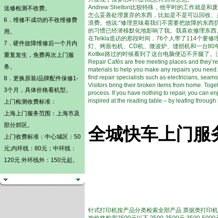
Andrew Shelton比较特殊，他平时的工作就
送修检测不收费。
怎么妥善处理废弃的东西，比如是不是可以回收、是不是可以
6．维修不成功的不收维修费
浪费。他说:“修理意味着我们不需要把故障的东西
的习惯已经潜移默化地影响了我。我喜欢修理东西
用。
在Telkla造访的那段时间，76个人带了114
7．硬件故障维修后一个月内
灯、烤面包机、CD机、微波炉、缝纫机和一台80年
Kottke路过的时候看到了这台电脑便迈不开腿了
重复发生，免费再次上门服
Repair Cafés are free meeting places and they’re a
务。
materials to help you make any repairs you need. On
find repair specialists such as electricians, sea
8．更换原装/品牌配件保修1-
Visitors bring their broken items from home. Togeth
3个月，具体价格看机型。
process. If you have nothing to repair, you can en
inspired at the reading table – by leafing through
上门检测
收费标准：
上海上门服务范围：上海市及
部分郊区。
全城快车上门服
上门收费标准：中心城区：50
元;内环线：80元；中环线：
120元 外环线外：150元起。
针式打印机按产品分类检索全部产品 票据类打印机