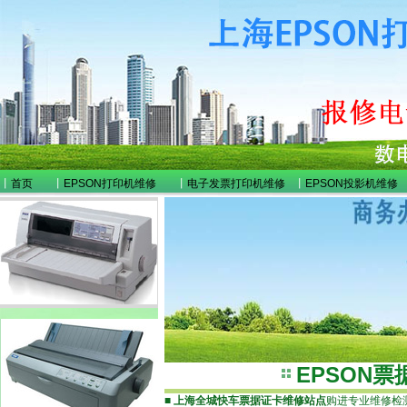
丨
首页
丨
EPSON打印机维修
丨
电子发票打印机维修
丨
EPSON投影机维修
EPSON
■
上海全城快车票据证卡维修站点
购进专业维修检