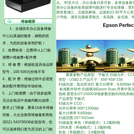
点。 时至今日，办公设备日异月新，各类设备
类办公设备的各类故障均能进行专业化维修，受
西依黄浦江，北接高桥镇。总面积22.85平方公里
六号线、浦东北路纵贯南北；东高路、金京路、
维修概要
Epson Per
1．全城快车办公设备维修
中心以真诚的服务，娴熟的技
术，为您的设备保驾护航！
2．收费标准：总费用=(
上门检
测费)
+维修费+配件费
3．维 修 费：根据机器具体品牌
型号，100-500元价格不等
重要参数产品类型：平板式 扫描元件：CCD 光学
4．配 件 费：维修过程中必需更
类型：USB2.0 产品尺寸：656*458*158
扫描光源：氙光荧光灯 最大分辨率：9,600dpi 扫描
换的配件费用按市场价格。
.标准配件软件:扫描驱动Epson Scan,丹青中英文文
5．
上门检测费
：由于很多故障
指南.爱普生GT-15000详细参数切换到传统表
产品类型 平板式
无法在电话中准确判断出故障，
扫描元件 CCD；
要求上门维修，秉承10余年维修
光学分辨率 600*1200dpi
最大分辨率 9,600dpi
经验，大企业推荐维修服务商电
扫描范围 297*432mm
话021-543795O6欢迎咨询，也
扫描速度 单色（草稿模式）:1.3毫秒/线
256灰度（草稿模式）:1.3毫秒/线
可以选择我们更为灵活的
上门检
彩色（草稿模式）:3.8毫秒/线