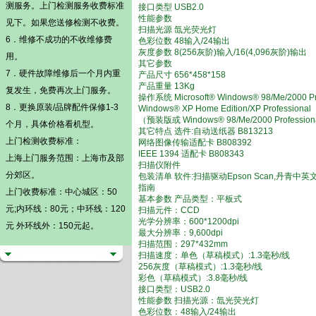
测
服务。
上门检测
服务收费标准
接口类型 USB2.0
性能参数
见下。如果您送修检测不收费。
扫描光源 氙光荧光灯
6．维修不成功的不收维修费
色彩位数 48输入/24输出
灰度参数 8(256灰阶)输入/16(4,096灰阶)输出
用。
其它参数
7．硬件故障维修后一个月内重
产品尺寸 656*458*158
产品重量 13Kg
复发生，免费再次上门服务。
操作系统 Microsoft® Windows® 98/Me/2000 Pro
8．更换原装/品牌配件保修1-3
Windows® XP Home Edition/XP Professional
（预装版或 Windows® 98/Me/2000 Profess
个月，具体价格看机型。
其它特点 选件:自动送纸器 B813213
上门检测
收费标准：
网络图像传输适配卡 B808392
IEEE 1394 适配卡 B808343
上海上门服务范围：上海市及部
扫描仪附件
分郊区。
包装清单 软件:扫描驱动Epson Scan,丹青中英文文
指南
上门收费标准：中心城区：50
基本参数 产品类型：平板式
元;内环线：80元；中环线：120
扫描元件：CCD
光学分辨率：600*1200dpi
元 外环线外：150元起。
最大分辨率：9,600dpi
扫描范围：297*432mm
扫描速度：单色（草稿模式）:1.3毫秒/线
256灰度（草稿模式）:1.3毫秒/线
彩色（草稿模式）:3.8毫秒/线
接口类型：USB2.0
性能参数 扫描光源：氙光荧光灯
色彩位数：48输入/24输出