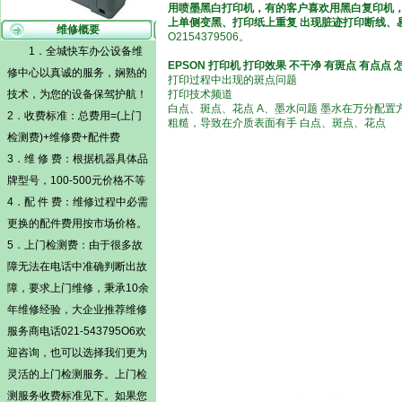
用喷墨黑白打印机，有的
客户喜欢用黑白复印机
上单侧变黑、打印纸上重复 出现脏迹打印断线、
维修概要
O2154379506。
1．全城快车办公设备维
EPSON 打印机 打印效果 不干净 有斑点 有点点
修中心以真诚的服务，娴熟的
打印过程中出现的斑点问题
技术，为您的设备保驾护航！
打印技术频道
白点、斑点、花点 A、墨水问题 墨水在万分配
2．收费标准：总费用=(
上门
粗糙，导致在介质表面有手 白点、斑点、花点
检测费)
+维修费+配件费
3．维 修 费：根据机器具体品
牌型号，100-500元价格不等
4．配 件 费：维修过程中必需
更换的配件费用按市场价格。
5．
上门检测费
：由于很多故
障无法在电话中准确判断出故
障，要求上门维修，秉承10余
年维修经验，大企业推荐维修
服务商电话021-543795O6欢
迎咨询，也可以选择我们更为
灵活的
上门检测
服务。
上门检
测
服务收费标准见下。如果您