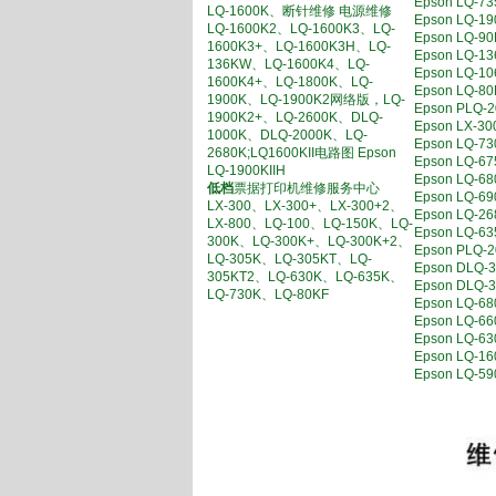
Epson LQ
LQ-1600K、断针维修 电源维修
Epson LQ
LQ-1600K2、LQ-1600K3、LQ-
Epson LQ
1600K3+、LQ-1600K3H、LQ-
Epson LQ
136KW、LQ-1600K4、LQ-
Epson LQ
1600K4+、LQ-1800K、LQ-
Epson LQ
1900K、LQ-1900K2网络版，LQ-
Epson P
1900K2+、LQ-2600K、DLQ-
Epson LX
1000K、DLQ-2000K、LQ-
Epson LQ
2680K;LQ1600KII电路图 Epson
Epson LQ
LQ-1900KIIH
Epson LQ-
低档
票据打印机维修服务中心
Epson LQ
LX-300、LX-300+、LX-300+2、
Epson LQ
LX-800、LQ-100、LQ-150K、LQ-
Epson LQ
300K、LQ-300K+、LQ-300K+2、
Epson PL
LQ-305K、LQ-305KT、LQ-
Epson DL
305KT2、LQ-630K、LQ-635K、
Epson DL
LQ-730K、LQ-80KF
Epson LQ
Epson L
Epson LQ
Epson LQ-
Epson LQ