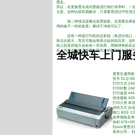
墨盒。
所以，在更换墨水或对墨路进行例行保养时，一
太脏。这种比较容易解决，只需要用浸过中性清
第二种情况是曝光装置较脏。这需要先将玻璃
用的镜子一样的装置）擦拭干净就可以了。
还有一种是打印机的定影辊（靠进出纸口，复
斑点比较大，而且可能会将斑点处的纸压穿。这
辊上的某些地方会粘有一些东西，用棉球将粘在
坏，另外冷机时不能擦，因为冷机时碳粉粘得很
全城快车上门服
爱普生通用卷
型号 DLQ-30
打印方式 24
打印针数 24
打印速度 444
纸张规格 420
打印介质 单页
进纸方式 自
接口 IEEE-1
色带规格及寿命 
体积 678×28
Epson爱普生D
发布公司： Ep