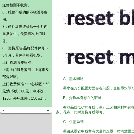
送修检测不收费。
6．维修不成功的不收维修费
用。
7．硬件故障维修后一个月内
重复发生，免费再次上门服
务。
8．更换原装/品牌配件保修1-
3个月，具体价格看机型。
上门检测
收费标准：
上海上门服务范围：上海市及
部分郊区。
A、墨水问题
上门收费标准：中心城区：50
墨水在万分配置方面存在问题，更换墨水即
元;内环线：80元；中环线：
B、介质本身存在的瑕眦
120元 外环线外：150元起。
有些品质低劣的介质，生产工艺和原材料选择都
点、花点；此时更换介质即可。
C、供墨系统
墨路或墨管中残留有大量的废墨（时间放置过久