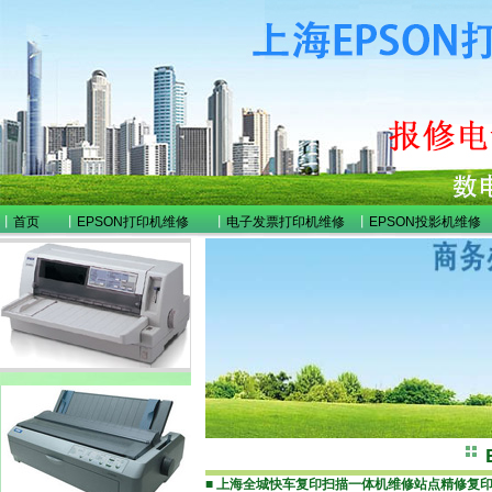
丨
首页
丨
EPSON打印机维修
丨
电子发票打印机维修
丨
EPSON投影机维修
■
上海全城快车复印扫描一体机维修站点
精修复