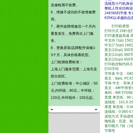
流线型小巧机身设
送修检测不收费。
整机人性化结构设
6．维修不成功的不收维修费
24针80列平推 专
635K以卓越的
用。
打印机类型
7．硬件故障维修后一个月内
打印方式 24针
重复发生，免费再次上门服
打印速度超高速 
中文(6.7cpi) 1
务。
中文(7.5cpi) 1
8．更换原装/品牌配件保修1-
英文(10cpi) 30
英文(12cpi) 36
3个月，具体价格看机型。
英文(15cpi) 45
上门检测
收费标准：
打印机控制代码 ESC/
打印字符
上海上门服务范围：上海市及
字符表 中文：GB
部分郊区。
英文：Italic, PC4
字体 中文：宋体,
上门收费标准：中心城区：50
英文：4种平滑变
元;内环线：80元；中环线：
条码：8种 打印纸
宽度 单页纸：90-
120元 外环线外：150元起。
连续纸：101.6-2
厚度 单页纸：0.06
连续纸：0.065-0.
进纸方式 手动进
拖纸器：后进、前
复印能力 7份（1
可靠性