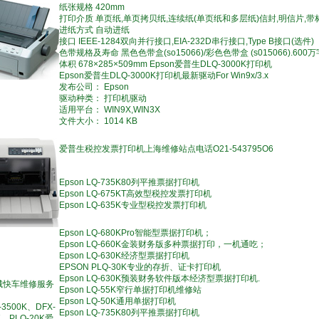
纸张规格 420mm
打印介质 单页纸,单页拷贝纸,连续纸(单页纸和多层纸)信封,明信片,带
进纸方式 自动进纸
接口 IEEE-1284双向并行接口,EIA-232D串行接口,Type B接口(选件)
色带规格及寿命 黑色色带盒(so15066)/彩色色带盒 (s015066).600
体积 678×285×509mm Epson爱普生DLQ-3000K打印机
Epson爱普生DLQ-3000K打印机最新驱动For Win9x/3.x
发布公司： Epson
驱动种类： 打印机驱动
适用平台： WIN9X,WIN3X
文件大小： 1014 KB
爱普生税控发票打印机上海维修站点电话O21-543795O6
Epson LQ-735K80列平推票据打印机
Epson LQ-675KT高效型税控发票打印机
Epson LQ-635K专业型税控发票打印机
Epson LQ-680KPro智能型票据打印机；
Epson LQ-660K金装财务版多种票据打印，一机通吃；
Epson LQ-630K经济型票据打印机
EPSON PLQ-30K专业的存折、证卡打印机
Epson LQ-630K预装财务软件版本经济型票据打印机.
城快车维修服务
Epson LQ-55K窄行单据打印机维修站
Epson LQ-50K通用单据打印机
-3500K、DFX-
Epson LQ-735K80列平推票据打印机
K、PLQ-20K爱