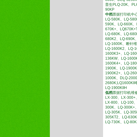
普生PLQ-20K、PL
90KP
中档
票据打印机中
LQ-580K、LQ-58
590K、LQ-660K、
670K+、LQ670K+
LQ-680K、LQ-680
680K2、LQ-690K
LQ-1600K、断针
LQ-1600K2、LQ-1
1600K3+、LQ-16
136KW、LQ-1600
1600K4+、LQ-18
1900K、LQ-190
1900K2+、LQ-26
1000K、DLQ-200
2680K;LQ1600KI
LQ-1900KIIH
低档
票据打印机维
LX-300、LX-300+
LX-800、LQ-100
300K、LQ-300K+
LQ-305K、LQ-30
305KT2、LQ-630
LQ-730K、LQ-80K