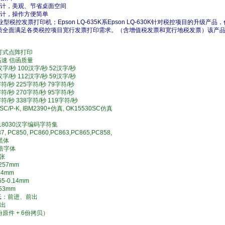
计，美观、节省桌面空间
计，操作方便简单
业型税控发票打印机；Epson LQ-635K系Epson LQ-630K针对税控项目的升级产品
品质全面满足各类税控项目宽行发票打印需求。（含增值税发票和宽行地税发票）该产
击打式点阵打印
高速 信函质量
50汉字/秒 100汉字/秒 52汉字/秒
68汉字/秒 112汉字/秒 59汉字/秒
0字符/秒 225字符/秒 79字符/秒
0字符/秒 270字符/秒 95字符/秒
0字符/秒 338字符/秒 119字符/秒
P-K, IBM2390+仿真, OK15530SC仿真
18030汉字编码字符集
37, PC850, PC860,PC863,PC865,PC858,
黑体
倍字体
张
257mm
54mm
5-0.14mm
53mm
纸：前进、前出
出
份原件 + 6份拷贝）