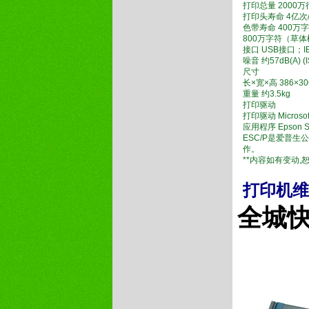
打印总量 2000
打印头寿命 4亿次
色带寿命 400万
800万字符（草
接口 USB接口；I
噪音 约57dB(A) (
尺寸
长×宽×高 386×30
重量 约3.5kg
打印驱动
打印驱动 Microsoft
应用程序 Epson Sta
ESC/P是爱普
作。
**内容如有变动,
打印机维
全城