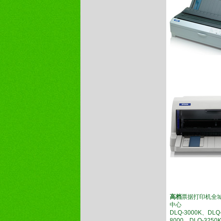
高档
票据打印机全
中心
DLQ-3000K、DLQ
8000、DLQ-3250