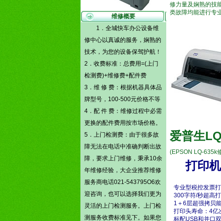
修力量及娴熟的技
类故障均能进行专
维修概要
1．全城快车办公设备维
修中心以真诚的服务，娴熟的
技术，为您的设备保驾护航！
2．收费标准：总费用=(
上门
检测费)
+维修费+配件费
3．维 修 费：根据机器具体品
牌型号，100-500元价格不等
4．配 件 费：维修过程中必需
更换的配件费用按市场价格。
爱普生LQ
5．
上门检测费
：由于很多故
障无法在电话中准确判断出故
(EPSON LQ-635k
障，要求上门维修，秉承10余
打印机
年维修经验，大企业推荐维修
服务商电话021-543795O6欢
专业型税控发票打
迎咨询，也可以选择我们更为
300字符/秒超高
1＋6层超强拷贝
灵活的
上门检测
服务。
上门检
打印头寿命：4亿
测
服务收费标准见下。如果您
标配USB和并口