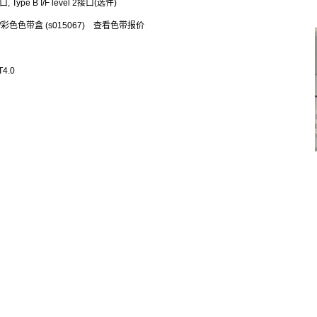
口, Type B I/F level 2接口(选件)
066)/彩色色带盒 (s015067) 查看色带报价
NT4.0
 3
盒