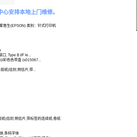
中心安排本地上门维修。
品牌：爱普生(EPSON) 类别：针式打印机
m
Type B I/F le...
/彩色色带盒 (s015067...
)信封,明信片,带...
mm
层纸)信封,明信片,带标签的连续纸,卷纸
阵字体,条码字体