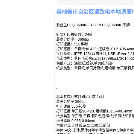
其他省市自治区请致电本地调度
爱普生DLQ-3500K (EPSON DLQ-3500K)
针式打印机针数：24针
最高分辨率：360dpi
打印速度：550字/秒
打印宽度：单页纸90-420, 连续纸101.6-406.4m
接口类型：IEEE-1284双向并口, USB I/F ver. 1.1接口, 
色带类型：黑色色带盒(so15139)/Black(S015066)
供纸方式：连续纸:后部,单页纸:前部
纸张类别：单页纸,单页拷贝纸,连续纸(单页纸和多层纸
。
基本参数针式打印机针数 24针
最高分辨率 360dpi
打印速度 550字/秒
打印宽度 单页纸90-420, 连续纸101.6-406.4
纸张类别 单页纸,单页拷贝纸,连续纸(单页纸和多
纸张厚度 0.065-0.84mm
供纸方式 连续纸:后部,单页纸:前部
字体 中文(宋体,黑体)4种平滑变倍字体,5种点